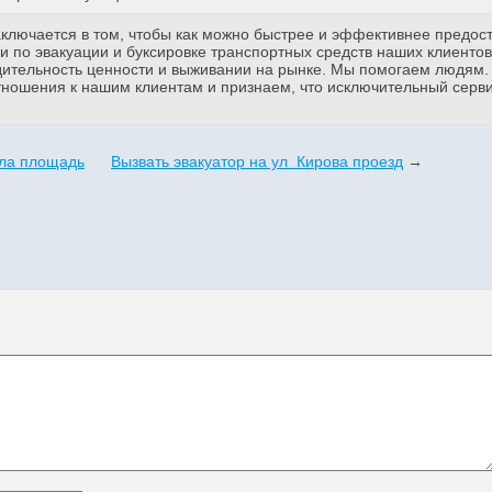
аключается в том, чтобы как можно быстрее и эффективнее предос
 по эвакуации и буксировке транспортных средств наших клиентов
дительность ценности и выживании на рынке. Мы помогаем людям
тношения к нашим клиентам и признаем, что исключительный серв
ала площадь
Вызвать эвакуатор на ул Кирова проезд
→