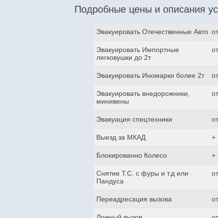
Подробные цены и описания ус
Эвакуировать Отечественные Авто
о
Эвакуировать Импортные
о
легковушки до 2т
Эвакуировать Иномарки более 2т
о
Эвакуировать внедорожники,
о
минивены
Эвакуация спецтехники
о
Выезд за МКАД
+
Блокированно Колесо
+
Снятие Т.С. с фуры и т.д или
о
Пандуса
Переадресация вызова
о
Ложный вызов
о