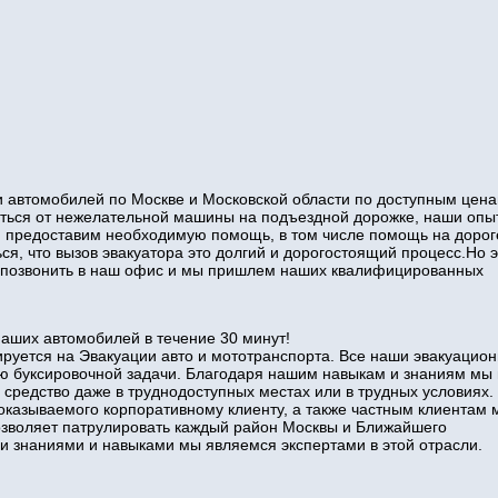
 автомобилей по Москве и Московской области по доступным цена
виться от нежелательной машины на подъездной дорожке, наши оп
и предоставим необходимую помощь, в том числе помощь на дорог
ся, что вызов эвакуатора это долгий и дорогостоящий процесс.Но э
то позвонить в наш офис и мы пришлем наших квалифицированных
наших автомобилей в течение 30 минут!
руется на Эвакуации авто и мототранспорта. Все наши эвакуацио
ю буксировочной задачи. Благодаря нашим навыкам и знаниям мы
 средство даже в труднодоступных местах или в трудных условиях.
оказываемого корпоративному клиенту, а также частным клиентам 
позволяет патрулировать каждый район Москвы и Ближайшего
знаниями и навыками мы являемся экспертами в этой отрасли.