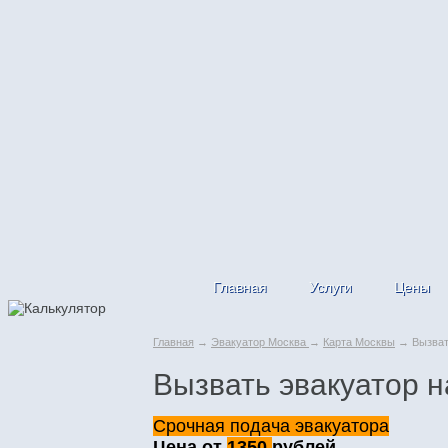
Главная
Услуги
Цены
Главная
→
Эвакуатор Москва
→
Карта Москвы
→ Вызвать
Вызвать эвакуатор н
Срочная подача эвакуатора
Цена от
1350
рублей