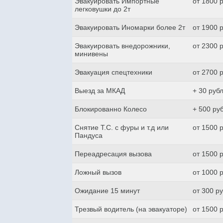
Эвакуировать Импортные
от 1800 
легковушки до 2т
Эвакуировать Иномарки более 2т
от 1900 
Эвакуировать внедорожники,
от 2300 
минивены
Эвакуация спецтехники
от 2700 
Выезд за МКАД
+ 30 руб
Блокированно Колесо
+ 500 ру
Снятие Т.С. с фуры и т.д или
от 1500 
Пандуса
Переадресация вызова
от 1500 
Ложный вызов
от 1000 
Ожидание 15 минут
от 300 р
Трезвый водитель (на эвакуаторе)
от 1500 