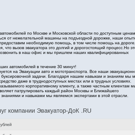
автомобилей по Москве и Московской области по доступным ценам
иться от нежелательной машины на подъездной дорожке, наши опы
 предоставим необходимую помощь, в том числе помощь на дороге
я, что вызов эвакуатора это долгий и дорогостоящий процесс.Но эт
о позвонить в наш офис и мы пришлем наших квалифицированных
аших автомобилей в течение 30 минут!
уется на Эвакуации авто и мототранспорта. Все наши эвакуацион
 буксировочной задачи. Благодаря нашим навыкам и знаниям мы 
средство даже в труднодоступных местах или в трудных условиях.
казываемого корпоративному клиенту, а также частным клиентам м
озволяет патрулировать каждый район Москвы и Ближайшего
наниями и навыками мы являемся экспертами в этой отрасли.
уг компании Эвакуатор-ДоК .RU
рублей