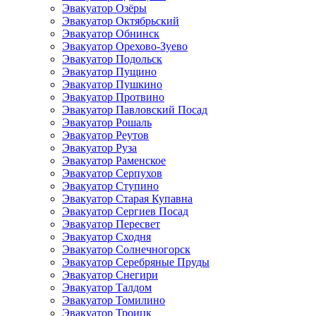
Эвакуатор Озёры
Эвакуатор Октябрьский
Эвакуатор Обнинск
Эвакуатор Орехово-Зуево
Эвакуатор Подольск
Эвакуатор Пущино
Эвакуатор Пушкино
Эвакуатор Протвино
Эвакуатор Павловский Посад
Эвакуатор Рошаль
Эвакуатор Реутов
Эвакуатор Руза
Эвакуатор Раменское
Эвакуатор Серпухов
Эвакуатор Ступино
Эвакуатор Старая Купавна
Эвакуатор Сергиев Посад
Эвакуатор Пересвет
Эвакуатор Сходня
Эвакуатор Солнечногорск
Эвакуатор Серебряные Пруды
Эвакуатор Снегири
Эвакуатор Талдом
Эвакуатор Томилино
Эвакуатор Троицк