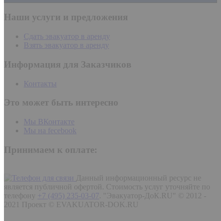
Наши услуги и предложения
Сдать эвакуатор в аренду
Взять эвакуатор в аренду
Информация для Заказчиков
Контакты
Это может быть интересно
Мы ВКонтакте
Мы на fecebook
Принимаем к оплате:
Данный информационный ресурс не
является публичной офертой. Стоимость услуг уточняйте по
телефону
+7 (495) 235-03-07
.
"Эвакуатор-ДоК.RU" © 2012 -
2021 Проект © EVAKUATOR-DOK.RU