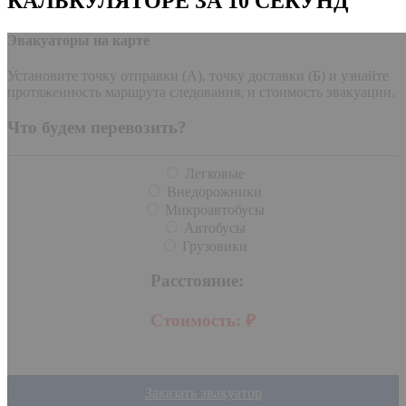
КАЛЬКУЛЯТОРЕ ЗА 10 СЕКУНД
Эвакуаторы на карте
Установите точку отправки (А), точку доставки (Б) и узнайте
протяженность маршрута следования, и стоимость эвакуации.
Что будем перевозить?
Легковые
Внедорожники
Микроавтобусы
Автобусы
Грузовики
Расстояние:
Стоимость:
₽
Заказать эвакуатор