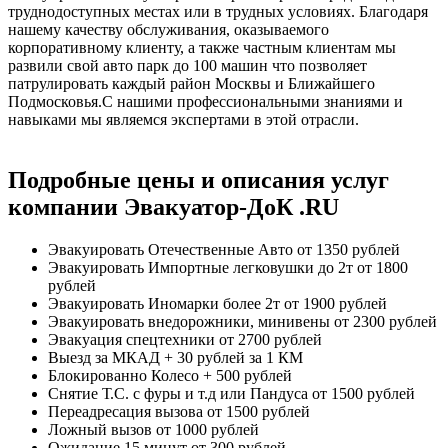
труднодоступных местах или в трудных условиях. Благодаря
нашему качеству обслуживания, оказываемого
корпоративному клиенту, а также частным клиентам мы
развили свой авто парк до 100 машин что позволяет
патрулировать каждый район Москвы и Ближайшего
Подмосковья.С нашими профессиональными знаниями и
навыками мы являемся экспертами в этой отрасли.
Подробные цены и описания услуг
компании Эвакуатор-ДоК .RU
Эвакуировать Отечественные Авто
от 1350 рублей
Эвакуировать Импортные легковушки до 2т
от 1800
рублей
Эвакуировать Иномарки более 2т
от 1900 рублей
Эвакуировать внедорожники, минивены
от 2300 рублей
Эвакуация спецтехники
от 2700 рублей
Выезд за МКАД
+ 30 рублей за 1 КМ
Блокированно Колесо
+ 500 рублей
Снятие Т.С. с фуры и т.д или Пандуса
от 1500 рублей
Переадресация вызова
от 1500 рублей
Ложный вызов
от 1000 рублей
Ожидание 15 минут
от 300 рублей