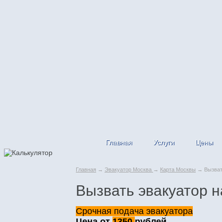
Главная
Услуги
Цены
Главная
→
Эвакуатор Москва
→
Карта Москвы
→ Вызвать
Вызвать эвакуатор н
Срочная подача эвакуатора
Цена от
1350
рублей