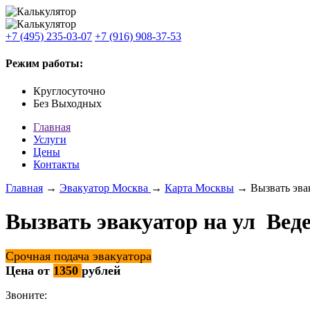
+7 (495) 235-03-07
+7 (916) 908-37-53
Режим работы:
Круглосуточно
Без Выходных
Главная
Услуги
Цены
Контакты
Главная
→
Эвакуатор Москва
→
Карта Москвы
→ Вызвать эвак
Вызвать эвакуатор на ул Вед
Срочная подача эвакуатора
Цена от
1350
рублей
Звоните: