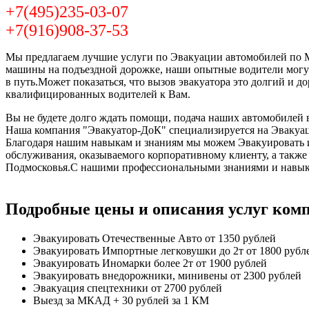
+7(495)235-03-07
+7(916)908-37-53
Мы предлагаем лучшие услуги по Эвакуации автомобилей по Мо
машины на подъездной дорожке, наши опытные водители могут
в путь.Может показаться, что вызов эвакуатора это долгий и 
квалифицированных водителей к Вам.
Вы не будете долго ждать помощи, подача наших автомобилей в
Наша компания "Эвакуатор-ДоК" специализируется на Эвакуац
Благодаря нашим навыкам и знаниям мы можем Эвакуировать и 
обслуживания, оказываемого корпоративному клиенту, а такж
Подмосковья.С нашими профессиональными знаниями и навыка
Подробные цены и описания услуг ком
Эвакуировать Отечественные Авто
от 1350 рублей
Эвакуировать Импортные легковушки до 2т
от 1800 рубл
Эвакуировать Иномарки более 2т
от 1900 рублей
Эвакуировать внедорожники, минивены
от 2300 рублей
Эвакуация спецтехники
от 2700 рублей
Выезд за МКАД
+ 30 рублей за 1 КМ