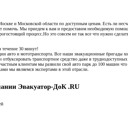
скве и Московской области по доступным ценам. Есть ли несча
 помочь. Мы приедем к вам и предоставим необходимую помощь,
дорогостоящий процесс.Но это совсем не так все что нужно сдел
 течение 30 минут!
ии авто и мототранспорта. Все наши эвакуационные бригады х
отбуксировать транспортное средство даже в труднодоступных 
е частным клиентам мы развили свой авто парк до 100 машин чт
ми мы являемся экспертами в этой отрасли.
пании Эвакуатор-ДоК .RU
ей