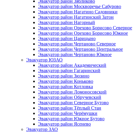
Эвакуатор район Зябликово
Эвакуатор район Москворечье Сабурово
Эвакуатор район Нагатино Cадовники
Эвакуатор район Нагатинский Затон
Эвакуатор район Нагорный
Эвакуатор район Орехово Борисово Северное
Эвакуатор район Орехово Борисово Южное
Эвакуатор район Царицыно
Эвакуатор район Чертаново Северное
Эвакуатор район Чертаново Центральное
Эвакуатор район Чертаново Южное
Эвакуатор ЮЗАО
Эвакуатор район Академический
Эвакуатор район Гагаринский
Эвакуатор район Зюзино
Эвакуатор район Коньково
Эвакуатор район Котловка
Эвакуатор район Ломоносовский
Эвакуатор район Обручевский
Эвакуатор район Северное Бутово
Эвакуатор район Тёплый Стан
Эвакуатор район Черёмушки
Эвакуатор район Южное Бутово
Эвакуатор район Ясенево
Эвакуатор ЗАО