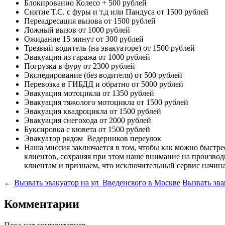
Блокированно Колесо
+ 500 рублей
Снятие Т.С. с фуры и т.д или Пандуса
от 1500 рублей
Переадресация вызова
от 1500 рублей
Ложный вызов
от 1000 рублей
Ожидание 15 минут
от 300 рублей
Трезвый водитель (на эвакуаторе)
от 1500 рублей
Эвакуация из гаража
от 1000 рублей
Погрузка в фуру
от 2300 рублей
Экспедирование (без водителя)
от 500 рублей
Перевозка в ГИБДД и обратно
от 5000 рублей
Эвакуация мотоцикла
от 1350 рублей
Эвакуация тяжолого мотоцикла
от 1500 рублей
Эвакуация квадроцикла
от 1500 рублей
Эвакуация снегохода
от 2000 рублей
Буксировка с кювета
от 1500 рублей
Эвакуатор рядом
Ведерников переулок
Наша миссия
заключается в том, чтобы как можно быстр
клиентов, сохраняя при этом наше внимание на произв
клиентам и признаем, что исключительный сервис начина
←
Вызвать эвакуатор на ул Введенского в Москве
Вызвать эва
Комментарии