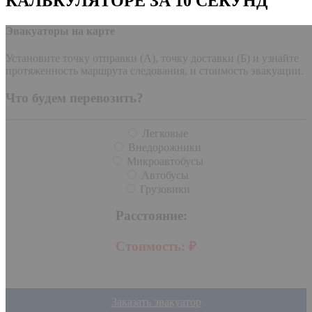
КАЛЬКУЛЯТОРЕ ЗА 10 СЕКУНД
Эвакуаторы на карте
Установите точку отправки (А), точку доставки (Б) и узнайте
протяженность маршрута следования, и стоимость эвакуации.
Что будем перевозить?
Легковые
Внедорожники
Микроавтобусы
Автобусы
Грузовики
Расстояние:
Стоимость:
₽
Заказать эвакуатор