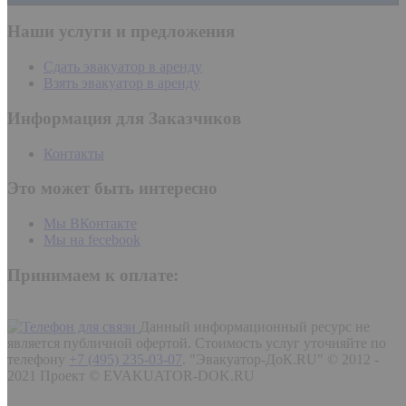
Наши услуги и предложения
Сдать эвакуатор в аренду
Взять эвакуатор в аренду
Информация для Заказчиков
Контакты
Это может быть интересно
Мы ВКонтакте
Мы на fecebook
Принимаем к оплате:
Данный информационный ресурс не
является публичной офертой. Стоимость услуг уточняйте по
телефону
+7 (495) 235-03-07
.
"Эвакуатор-ДоК.RU" © 2012 -
2021 Проект © EVAKUATOR-DOK.RU