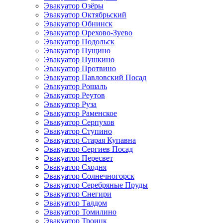
Эвакуатор Озёры
Эвакуатор Октябрьский
Эвакуатор Обнинск
Эвакуатор Орехово-Зуево
Эвакуатор Подольск
Эвакуатор Пущино
Эвакуатор Пушкино
Эвакуатор Протвино
Эвакуатор Павловский Посад
Эвакуатор Рошаль
Эвакуатор Реутов
Эвакуатор Руза
Эвакуатор Раменское
Эвакуатор Серпухов
Эвакуатор Ступино
Эвакуатор Старая Купавна
Эвакуатор Сергиев Посад
Эвакуатор Пересвет
Эвакуатор Сходня
Эвакуатор Солнечногорск
Эвакуатор Серебряные Пруды
Эвакуатор Снегири
Эвакуатор Талдом
Эвакуатор Томилино
Эвакуатор Троицк