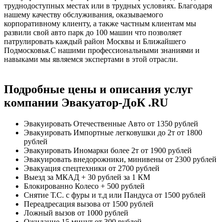
труднодоступных местах или в трудных условиях. Благодаря
нашему качеству обслуживания, оказываемого
корпоративному клиенту, а также частным клиентам мы
развили свой авто парк до 100 машин что позволяет
патрулировать каждый район Москвы и Ближайшего
Подмосковья.С нашими профессиональными знаниями и
навыками мы являемся экспертами в этой отрасли.
Подробные цены и описания услуг
компании Эвакуатор-ДоК .RU
Эвакуировать Отечественные Авто
от 1350 рублей
Эвакуировать Импортные легковушки до 2т
от 1800
рублей
Эвакуировать Иномарки более 2т
от 1900 рублей
Эвакуировать внедорожники, минивены
от 2300 рублей
Эвакуация спецтехники
от 2700 рублей
Выезд за МКАД
+ 30 рублей за 1 КМ
Блокированно Колесо
+ 500 рублей
Снятие Т.С. с фуры и т.д или Пандуса
от 1500 рублей
Переадресация вызова
от 1500 рублей
Ложный вызов
от 1000 рублей
Ожидание 15 минут
от 300 рублей