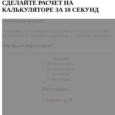
СДЕЛАЙТЕ РАСЧЕТ НА
КАЛЬКУЛЯТОРЕ ЗА 10 СЕКУНД
Эвакуаторы на карте
Установите точку отправки (А), точку доставки (Б) и узнайте
протяженность маршрута следования, и стоимость эвакуации.
Что будем перевозить?
Легковые
Внедорожники
Микроавтобусы
Автобусы
Грузовики
Расстояние:
Стоимость:
₽