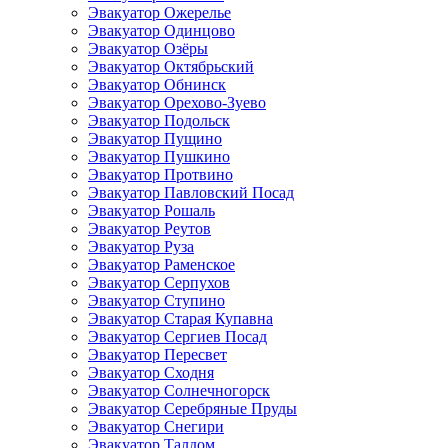
Эвакуатор Ожерелье
Эвакуатор Одинцово
Эвакуатор Озёры
Эвакуатор Октябрьский
Эвакуатор Обнинск
Эвакуатор Орехово-Зуево
Эвакуатор Подольск
Эвакуатор Пущино
Эвакуатор Пушкино
Эвакуатор Протвино
Эвакуатор Павловский Посад
Эвакуатор Рошаль
Эвакуатор Реутов
Эвакуатор Руза
Эвакуатор Раменское
Эвакуатор Серпухов
Эвакуатор Ступино
Эвакуатор Старая Купавна
Эвакуатор Сергиев Посад
Эвакуатор Пересвет
Эвакуатор Сходня
Эвакуатор Солнечногорск
Эвакуатор Серебряные Пруды
Эвакуатор Снегири
Эвакуатор Талдом