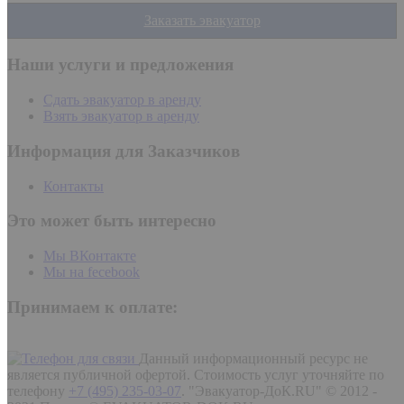
Заказать эвакуатор
Наши услуги и предложения
Сдать эвакуатор в аренду
Взять эвакуатор в аренду
Информация для Заказчиков
Контакты
Это может быть интересно
Мы ВКонтакте
Мы на fecebook
Принимаем к оплате:
Данный информационный ресурс не
является публичной офертой. Стоимость услуг уточняйте по
телефону
+7 (495) 235-03-07
.
"Эвакуатор-ДоК.RU" © 2012 -