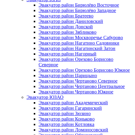
Эвакуатор район Бирюлёво Восточное
Эвакуатор район Бирюлёво Западное
Эвакуатор район Братеево
Эвакуатор район Даниловский
Эвакуатор район Донской
Эвакуатор район Зябликово
Эвакуатор район Москворечье Сабурово
Эвакуатор район Нагатино Cадовники
Эвакуатор район Нагатинский Затон
Эвакуатор район Нагорный
Эвакуатор район Орехово Борисово
Северное
Эвакуатор район Орехово Борисово Южное
Эвакуатор район Царицыно
Эвакуатор район Чертаново Северное
Эвакуатор район Чертаново Центральное
Эвакуатор район Чертаново Южное
Эвакуатор ЮЗАО
Эвакуатор район Академический
Эвакуатор район Гагаринский
Эвакуатор район Зюзино
Эвакуатор район Коньково
Эвакуатор район Котловка
Эвакуатор район Ломоносовский