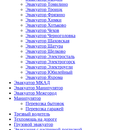
Эвакуатор Томилино
Эвакуатор Троицк
Эвакуатор Фрязино
Эвакуатор Химки
Эвакуатор Хотьково
Эвакуатор Чехов
Эвакуатор Черноголовка
Эвакуатор Шаховская
Эвакуатор Шатура
Эвакуатор Щелково
Эвакуатор Электросталь
Эвакуатор Электрогорск
Эвакуатор Электроугли
Эвакуатор Юбилейный
Эвакуатор Яхрома
Эвакуатор МКАД
Эвакуатор Манипулятор
Эвакуатор Межгород
Манипулятор
Перевозка бытовок
Перевозка гаражей
Трезвый водитель
Техпомощь на дороге
Грузовой эвакуатор
Эвакуация с частичной погрузкой