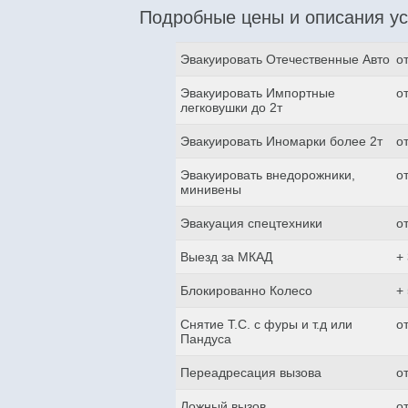
Подробные цены и описания ус
Эвакуировать Отечественные Авто
о
Эвакуировать Импортные
о
легковушки до 2т
Эвакуировать Иномарки более 2т
о
Эвакуировать внедорожники,
о
минивены
Эвакуация спецтехники
о
Выезд за МКАД
+
Блокированно Колесо
+
Снятие Т.С. с фуры и т.д или
о
Пандуса
Переадресация вызова
о
Ложный вызов
о