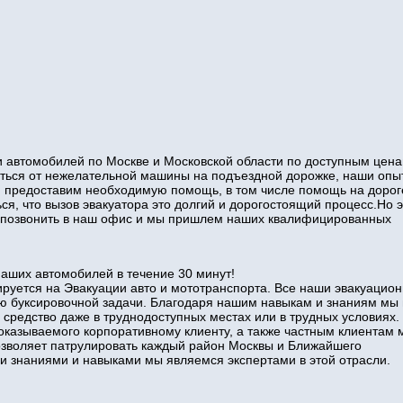
 автомобилей по Москве и Московской области по доступным цена
виться от нежелательной машины на подъездной дорожке, наши оп
и предоставим необходимую помощь, в том числе помощь на дорог
ся, что вызов эвакуатора это долгий и дорогостоящий процесс.Но э
то позвонить в наш офис и мы пришлем наших квалифицированных
наших автомобилей в течение 30 минут!
руется на Эвакуации авто и мототранспорта. Все наши эвакуацио
ю буксировочной задачи. Благодаря нашим навыкам и знаниям мы
 средство даже в труднодоступных местах или в трудных условиях.
оказываемого корпоративному клиенту, а также частным клиентам 
позволяет патрулировать каждый район Москвы и Ближайшего
знаниями и навыками мы являемся экспертами в этой отрасли.