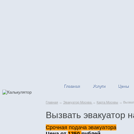
Главная
Услуги
Цены
Главная
→
Эвакуатор Москва
→
Карта Москвы
→ Вызвать
Вызвать эвакуатор 
Срочная подача эвакуатора
Цена от
1350
рублей