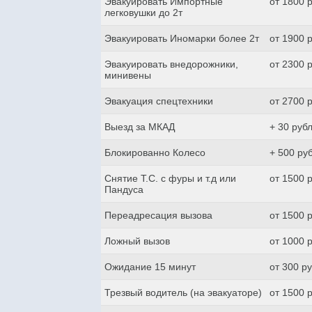
Эвакуировать Импортные
от 1800 
легковушки до 2т
Эвакуировать Иномарки более 2т
от 1900 
Эвакуировать внедорожники,
от 2300 
минивены
Эвакуация спецтехники
от 2700 
Выезд за МКАД
+ 30 руб
Блокированно Колесо
+ 500 ру
Снятие Т.С. с фуры и т.д или
от 1500 
Пандуса
Переадресация вызова
от 1500 
Ложный вызов
от 1000 
Ожидание 15 минут
от 300 р
Трезвый водитель (на эвакуаторе)
от 1500 