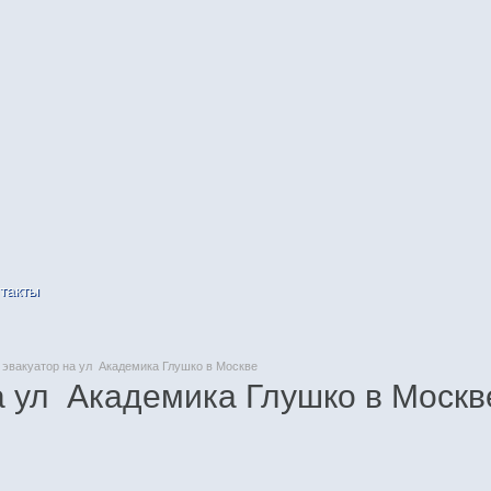
такты
эвакуатор на ул Академика Глушко в Москве
а ул Академика Глушко в Москв