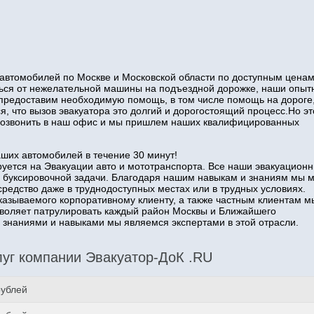
автомобилей по Москве и Московской области по доступным ценам
иться от нежелательной машины на подъездной дорожке, наши опы
 предоставим необходимую помощь, в том числе помощь на дороге
я, что вызов эвакуатора это долгий и дорогостоящий процесс.Но эт
о позвонить в наш офис и мы пришлем наших квалифицированных
аших автомобилей в течение 30 минут!
уется на Эвакуации авто и мототранспорта. Все наши эвакуацион
 буксировочной задачи. Благодаря нашим навыкам и знаниям мы 
средство даже в труднодоступных местах или в трудных условиях.
казываемого корпоративному клиенту, а также частным клиентам м
озволяет патрулировать каждый район Москвы и Ближайшего
наниями и навыками мы являемся экспертами в этой отрасли.
уг компании Эвакуатор-ДоК .RU
рублей