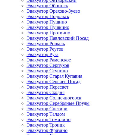
Эвакуатор Октябрьский
Эвакуатор Обнинск
Эвакуатор Орехово-Зуево
Эвакуатор Подольск
Эвакуатор Пущино
Эвакуатор Пушкино
Эвакуатор Протвино
Эвакуатор Павловский Посад
Эвакуатор Рошаль
Эвакуатор Реутов
Эвакуатор Руза
Эвакуатор Раменское
Эвакуатор Серпухов
Эвакуатор Ступино
Эвакуатор Старая Купавна
Эвакуатор Сергиев Посад
Эвакуатор Пересвет
Эвакуатор Сходня
Эвакуатор Солнечногорск
Эвакуатор Серебряные Пруды
Эвакуатор Снегири
Эвакуатор Талдом
Эвакуатор Томилино
Эвакуатор Троицк
Эвакуатор Фрязино