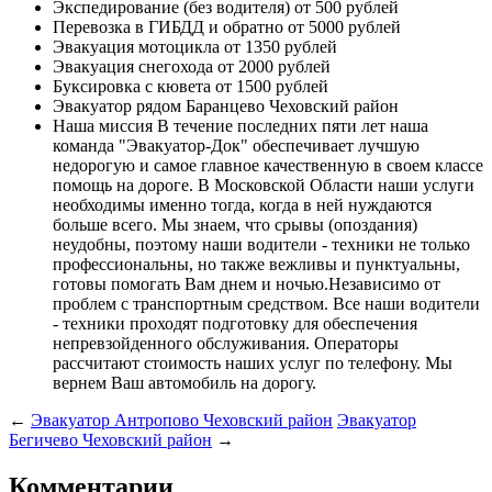
Экспедирование (без водителя)
от 500 рублей
Перевозка в ГИБДД и обратно
от 5000 рублей
Эвакуация мотоцикла
от 1350 рублей
Эвакуация снегохода
от 2000 рублей
Буксировка с кювета
от 1500 рублей
Эвакуатор рядом
Баранцево Чеховский район
Наша миссия
В течение последних пяти лет наша
команда "Эвакуатор-Док" обеспечивает лучшую
недорогую и самое главное качественную в своем классе
помощь на дороге. В Московской Области наши услуги
необходимы именно тогда, когда в ней нуждаются
больше всего. Мы знаем, что срывы (опоздания)
неудобны, поэтому наши водители - техники не только
профессиональны, но также вежливы и пунктуальны,
готовы помогать Вам днем и ночью.Независимо от
проблем с транспортным средством. Все наши водители
- техники проходят подготовку для обеспечения
непревзойденного обслуживания. Операторы
рассчитают стоимость наших услуг по телефону. Мы
вернем Ваш автомобиль на дорогу.
←
Эвакуатор Антропово Чеховский район
Эвакуатор
Бегичево Чеховский район
→
Комментарии