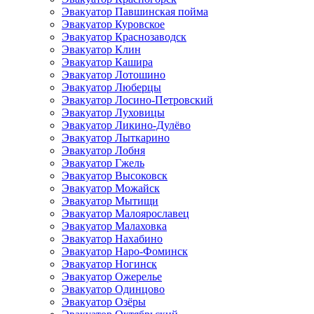
Эвакуатор Павшинская пойма
Эвакуатор Куровское
Эвакуатор Краснозаводск
Эвакуатор Клин
Эвакуатор Кашира
Эвакуатор Лотошино
Эвакуатор Люберцы
Эвакуатор Лосино-Петровский
Эвакуатор Луховицы
Эвакуатор Ликино-Дулёво
Эвакуатор Лыткарино
Эвакуатор Лобня
Эвакуатор Гжель
Эвакуатор Высоковск
Эвакуатор Можайск
Эвакуатор Мытищи
Эвакуатор Малоярославец
Эвакуатор Малаховка
Эвакуатор Нахабино
Эвакуатор Наро-Фоминск
Эвакуатор Ногинск
Эвакуатор Ожерелье
Эвакуатор Одинцово
Эвакуатор Озёры