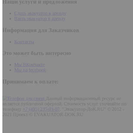
Наши услуги и предложения
Сдать эвакуатор в аренду
Взять эвакуатор в аренду
Информация для Заказчиков
Контакты
Это может быть интересно
Мы ВКонтакте
Мы на fecebook
Принимаем к оплате:
Данный информационный ресурс не
является публичной офертой. Стоимость услуг уточняйте по
телефону
+7 (495) 235-03-07
.
"Эвакуатор-ДоК.RU" © 2012 -
2021 Проект © EVAKUATOR-DOK.RU