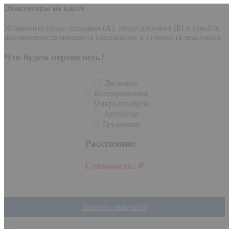
Эвакуаторы на карте
Установите точку отправки (А), точку доставки (Б) и узнайте
протяженность маршрута следования, и стоимость эвакуации.
Что будем перевозить?
Легковые
Внедорожники
Микроавтобусы
Автобусы
Грузовики
Расстояние:
Стоимость:
₽
Заказать эвакуатор