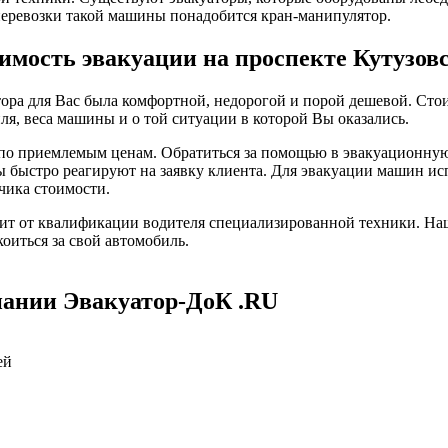
я перевозки такой машины понадобится кран-манипулятор.
имость эвакуации на проспекте Кутузов
тора для Вас была комфортной, недорогой и порой дешевой. Сто
я, веса машины и о той ситуации в которой Вы оказались.
 по приемлемым ценам. Обратиться за помощью в эвакуационную
 быстро реагируют на заявку клиента. Для эвакуации машин ис
чика стоимости.
сит от квалификации водителя специализированной техники. На
иться за свой автомобиль.
пании Эвакуатор-ДоК .RU
ей