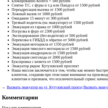
Блокированно Колесо
+ 500 рублей
Снятие Т.С. с фуры и т.д или Пандуса
от 1500 рублей
Переадресация вызова
от 1500 рублей
Ложный вызов
от 1000 рублей
Ожидание 15 минут
от 300 рублей
Трезвый водитель (на эвакуаторе)
от 1500 рублей
Эвакуация из гаража
от 1000 рублей
Погрузка в фуру
от 2300 рублей
Экспедирование (без водителя)
от 500 рублей
Перевозка в ГИБДД и обратно
от 5000 рублей
Эвакуация мотоцикла
от 1350 рублей
Эвакуация тяжолого мотоцикла
от 1500 рублей
Эвакуация квадроцикла
от 1500 рублей
Эвакуация снегохода
от 2000 рублей
Буксировка с кювета
от 1500 рублей
Эвакуатор рядом
Кутузовский проспект
Наша миссия
заключается в том, чтобы как можно быстр
клиентов, сохраняя при этом наше внимание на произв
клиентам и признаем, что исключительный сервис начина
←
Вызвать эвакуатор на ул Кутузовский проезд
Вызвать эваку
Комментарии
Пока нет комментариев