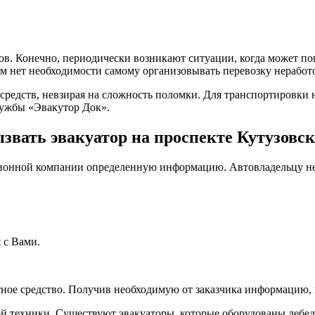
ров. Конечно, периодически возникают ситуации, когда может 
ам нет необходимости самому организовывать перевозку нерабо
средств, невзирая на сложность поломки. Для транспортировки 
лужбы «Эвакутор Док».
звать эвакуатор на проспекте Кутузовс
ционной компании определенную информацию. Автовладельцу н
 с Вами.
тное средство. Получив необходимую от заказчика информацию,
 техники. Существуют эвакуаторы, которые оборудованы лебедк