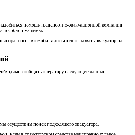
понадобиться помощь транспортно-эвакуационной компании.
тоспособной машины.
неисправного автомобиля достаточно вызвать эвакуатор на
кий
еобходимо сообщить оператору следующие данные:
 мы осуществим поиск подходящего эвакуатора.
ой. Если в транспортном средстве неисправно рулевое