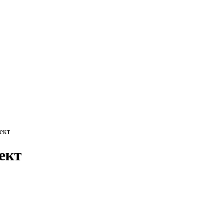
ект
ект