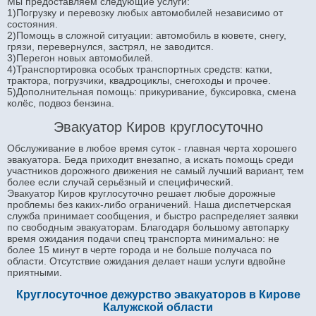
Мы предоставляем следующие услуги:
1)Погрузку и перевозку любых автомобилей независимо от
состояния.
2)Помощь в сложной ситуации: автомобиль в кювете, снегу,
грязи, перевернулся, застрял, не заводится.
3)Перегон новых автомобилей.
4)Транспортировка особых транспортных средств: катки,
трактора, погрузчики, квадроциклы, снегоходы и прочее.
5)Дополнительная помощь: прикуривание, буксировка, смена
колёс, подвоз бензина.
Эвакуатор Киров круглосуточно
Обслуживание в любое время суток - главная черта хорошего
эвакуатора. Беда приходит внезапно, а искать помощь среди
участников дорожного движения не самый лучший вариант, тем
более если случай серьёзный и специфический.
Эвакуатор Киров круглосуточно решает любые дорожные
проблемы без каких-либо ограничений. Наша диспетчерская
служба принимает сообщения, и быстро распределяет заявки
по свободным эвакуаторам. Благодаря большому автопарку
время ожидания подачи спец транспорта минимально: не
более 15 минут в черте города и не больше получаса по
области. Отсутствие ожидания делает наши услуги вдвойне
приятными.
Круглосуточное дежурство эвакуаторов в Кирове
Калужской области