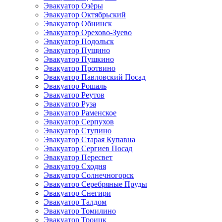
Эвакуатор Озёры
Эвакуатор Октябрьский
Эвакуатор Обнинск
Эвакуатор Орехово-Зуево
Эвакуатор Подольск
Эвакуатор Пущино
Эвакуатор Пушкино
Эвакуатор Протвино
Эвакуатор Павловский Посад
Эвакуатор Рошаль
Эвакуатор Реутов
Эвакуатор Руза
Эвакуатор Раменское
Эвакуатор Серпухов
Эвакуатор Ступино
Эвакуатор Старая Купавна
Эвакуатор Сергиев Посад
Эвакуатор Пересвет
Эвакуатор Сходня
Эвакуатор Солнечногорск
Эвакуатор Серебряные Пруды
Эвакуатор Снегири
Эвакуатор Талдом
Эвакуатор Томилино
Эвакуатор Троицк