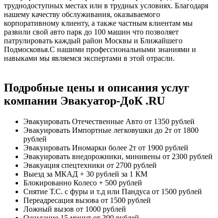
труднодоступных местах или в трудных условиях. Благодаря
нашему качеству обслуживания, оказываемого
корпоративному клиенту, а также частным клиентам мы
развили свой авто парк до 100 машин что позволяет
патрулировать каждый район Москвы и Ближайшего
Подмосковья.С нашими профессиональными знаниями и
навыками мы являемся экспертами в этой отрасли.
Подробные цены и описания услуг
компании Эвакуатор-ДоК .RU
Эвакуировать Отечественные Авто
от 1350 рублей
Эвакуировать Импортные легковушки до 2т
от 1800
рублей
Эвакуировать Иномарки более 2т
от 1900 рублей
Эвакуировать внедорожники, минивены
от 2300 рублей
Эвакуация спецтехники
от 2700 рублей
Выезд за МКАД
+ 30 рублей за 1 КМ
Блокированно Колесо
+ 500 рублей
Снятие Т.С. с фуры и т.д или Пандуса
от 1500 рублей
Переадресация вызова
от 1500 рублей
Ложный вызов
от 1000 рублей
Ожидание 15 минут
от 300 рублей