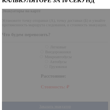
КАЛЬКУЛЯТОРЕ ЗА 10 СЕКУНД
Эвакуаторы на карте
Установите точку отправки (А), точку доставки (Б) и узнайте
протяженность маршрута следования, и стоимость эвакуации.
Что будем перевозить?
Легковые
Внедорожники
Микроавтобусы
Автобусы
Грузовики
Расстояние:
Стоимость:
₽
Заказать эвакуатор