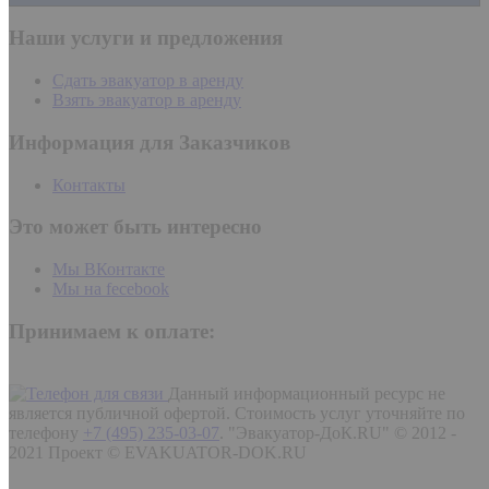
Наши услуги и предложения
Сдать эвакуатор в аренду
Взять эвакуатор в аренду
Информация для Заказчиков
Контакты
Это может быть интересно
Мы ВКонтакте
Мы на fecebook
Принимаем к оплате:
Данный информационный ресурс не
является публичной офертой. Стоимость услуг уточняйте по
телефону
+7 (495) 235-03-07
.
"Эвакуатор-ДоК.RU" © 2012 -
2021 Проект © EVAKUATOR-DOK.RU