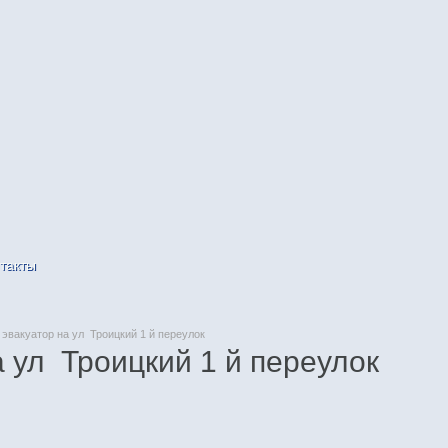
такты
эвакуатор на ул Троицкий 1 й переулок
а ул Троицкий 1 й переулок