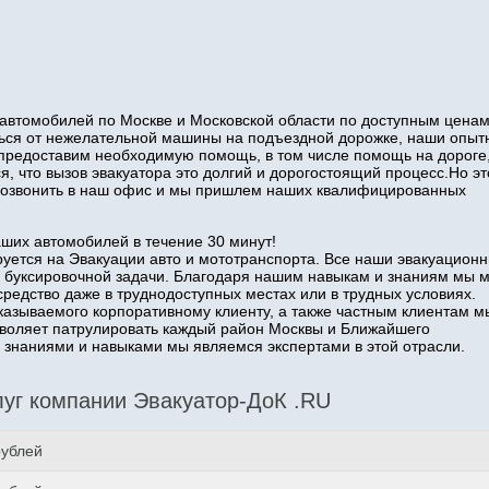
автомобилей по Москве и Московской области по доступным ценам
иться от нежелательной машины на подъездной дорожке, наши опы
 предоставим необходимую помощь, в том числе помощь на дороге
я, что вызов эвакуатора это долгий и дорогостоящий процесс.Но эт
о позвонить в наш офис и мы пришлем наших квалифицированных
аших автомобилей в течение 30 минут!
уется на Эвакуации авто и мототранспорта. Все наши эвакуацион
 буксировочной задачи. Благодаря нашим навыкам и знаниям мы 
средство даже в труднодоступных местах или в трудных условиях.
казываемого корпоративному клиенту, а также частным клиентам м
озволяет патрулировать каждый район Москвы и Ближайшего
наниями и навыками мы являемся экспертами в этой отрасли.
уг компании Эвакуатор-ДоК .RU
рублей