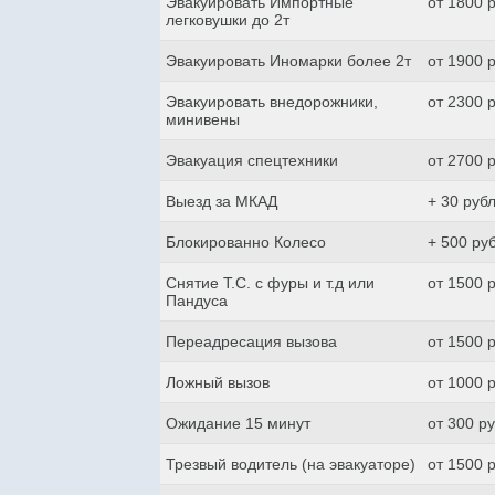
Эвакуировать Импортные
от 1800 
легковушки до 2т
Эвакуировать Иномарки более 2т
от 1900 
Эвакуировать внедорожники,
от 2300 
минивены
Эвакуация спецтехники
от 2700 
Выезд за МКАД
+ 30 руб
Блокированно Колесо
+ 500 ру
Снятие Т.С. с фуры и т.д или
от 1500 
Пандуса
Переадресация вызова
от 1500 
Ложный вызов
от 1000 
Ожидание 15 минут
от 300 р
Трезвый водитель (на эвакуаторе)
от 1500 