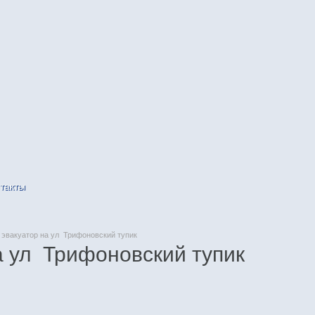
такты
эвакуатор на ул Трифоновский тупик
а ул Трифоновский тупик