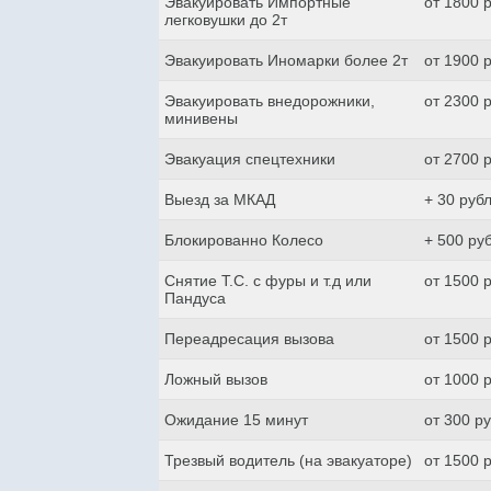
Эвакуировать Импортные
от 1800 
легковушки до 2т
Эвакуировать Иномарки более 2т
от 1900 
Эвакуировать внедорожники,
от 2300 
минивены
Эвакуация спецтехники
от 2700 
Выезд за МКАД
+ 30 руб
Блокированно Колесо
+ 500 ру
Снятие Т.С. с фуры и т.д или
от 1500 
Пандуса
Переадресация вызова
от 1500 
Ложный вызов
от 1000 
Ожидание 15 минут
от 300 р
Трезвый водитель (на эвакуаторе)
от 1500 