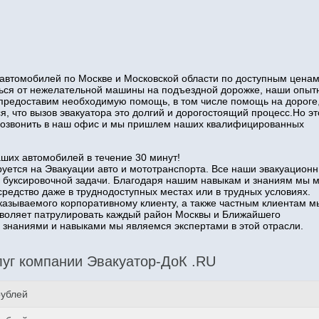
автомобилей по Москве и Московской области по доступным ценам
иться от нежелательной машины на подъездной дорожке, наши опы
 предоставим необходимую помощь, в том числе помощь на дороге
я, что вызов эвакуатора это долгий и дорогостоящий процесс.Но эт
о позвонить в наш офис и мы пришлем наших квалифицированных
аших автомобилей в течение 30 минут!
уется на Эвакуации авто и мототранспорта. Все наши эвакуацион
 буксировочной задачи. Благодаря нашим навыкам и знаниям мы 
средство даже в труднодоступных местах или в трудных условиях.
казываемого корпоративному клиенту, а также частным клиентам м
озволяет патрулировать каждый район Москвы и Ближайшего
наниями и навыками мы являемся экспертами в этой отрасли.
уг компании Эвакуатор-ДоК .RU
рублей