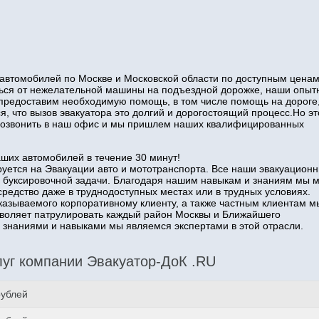
автомобилей по Москве и Московской области по доступным ценам
иться от нежелательной машины на подъездной дорожке, наши опы
 предоставим необходимую помощь, в том числе помощь на дороге
я, что вызов эвакуатора это долгий и дорогостоящий процесс.Но эт
о позвонить в наш офис и мы пришлем наших квалифицированных
аших автомобилей в течение 30 минут!
уется на Эвакуации авто и мототранспорта. Все наши эвакуацион
 буксировочной задачи. Благодаря нашим навыкам и знаниям мы 
средство даже в труднодоступных местах или в трудных условиях.
казываемого корпоративному клиенту, а также частным клиентам м
озволяет патрулировать каждый район Москвы и Ближайшего
наниями и навыками мы являемся экспертами в этой отрасли.
уг компании Эвакуатор-ДоК .RU
рублей