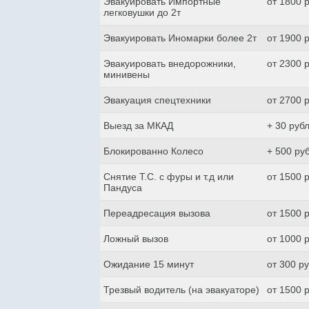
Эвакуировать Импортные
от 1800 
легковушки до 2т
Эвакуировать Иномарки более 2т
от 1900 
Эвакуировать внедорожники,
от 2300 
минивены
Эвакуация спецтехники
от 2700 
Выезд за МКАД
+ 30 руб
Блокированно Колесо
+ 500 ру
Снятие Т.С. с фуры и т.д или
от 1500 
Пандуса
Переадресация вызова
от 1500 
Ложный вызов
от 1000 
Ожидание 15 минут
от 300 р
Трезвый водитель (на эвакуаторе)
от 1500 