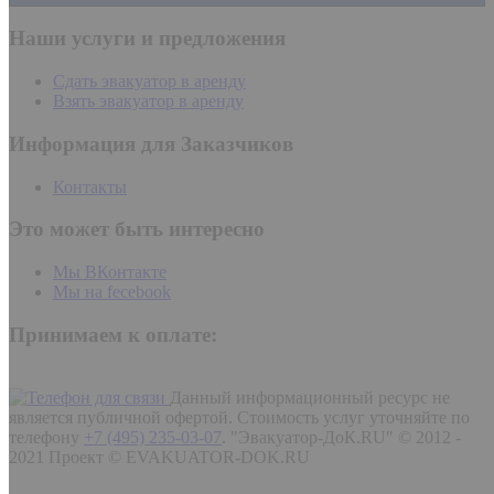
Наши услуги и предложения
Сдать эвакуатор в аренду
Взять эвакуатор в аренду
Информация для Заказчиков
Контакты
Это может быть интересно
Мы ВКонтакте
Мы на fecebook
Принимаем к оплате:
Данный информационный ресурс не
является публичной офертой. Стоимость услуг уточняйте по
телефону
+7 (495) 235-03-07
.
"Эвакуатор-ДоК.RU" © 2012 -
2021 Проект © EVAKUATOR-DOK.RU