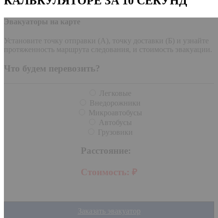
КАЛЬКУЛЯТОРЕ ЗА 10 СЕКУНД
Эвакуаторы на карте
Установите точку отправки (А), точку доставки (Б) и узнайте
протяженность маршрута следования, и стоимость эвакуации.
Что будем перевозить?
Легковые
Внедорожники
Микроавтобусы
Автобусы
Грузовики
Расстояние:
Стоимость:
₽
Заказать эвакуатор