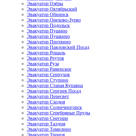
Эвакуатор Озёры
Эвакуатор Октябрьский
Эвакуатор Обнинск
Эвакуатор Орехово-Зуево
Эвакуатор Подольск
Эвакуатор Пущино
Эвакуатор Пушкино
Эвакуатор Протвино
Эвакуатор Павловский Посад
Эвакуатор Рошаль
Эвакуатор Реутов
Эвакуатор Руза
Эвакуатор Раменское
Эвакуатор Серпухов
Эвакуатор Ступино
Эвакуатор Старая Купавна
Эвакуатор Сергиев Посад
Эвакуатор Пересвет
Эвакуатор Сходня
Эвакуатор Солнечногорск
Эвакуатор Серебряные Пруды
Эвакуатор Снегири
Эвакуатор Талдом
Эвакуатор Томилино
Эвакуатор Троицк