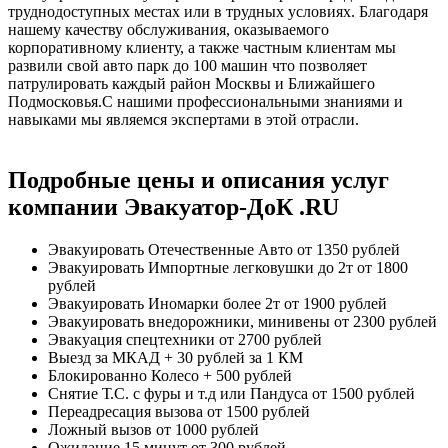
труднодоступных местах или в трудных условиях. Благодаря
нашему качеству обслуживания, оказываемого
корпоративному клиенту, а также частным клиентам мы
развили свой авто парк до 100 машин что позволяет
патрулировать каждый район Москвы и Ближайшего
Подмосковья.С нашими профессиональными знаниями и
навыками мы являемся экспертами в этой отрасли.
Подробные цены и описания услуг
компании Эвакуатор-ДоК .RU
Эвакуировать Отечественные Авто
от 1350 рублей
Эвакуировать Импортные легковушки до 2т
от 1800
рублей
Эвакуировать Иномарки более 2т
от 1900 рублей
Эвакуировать внедорожники, минивены
от 2300 рублей
Эвакуация спецтехники
от 2700 рублей
Выезд за МКАД
+ 30 рублей за 1 КМ
Блокированно Колесо
+ 500 рублей
Снятие Т.С. с фуры и т.д или Пандуса
от 1500 рублей
Переадресация вызова
от 1500 рублей
Ложный вызов
от 1000 рублей
Ожидание 15 минут
от 300 рублей