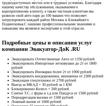
труднодоступных местах или в трудных условиях. Благодаря
нашему качеству обслуживания, оказываемого
корпоративному клиенту, а также частным клиентам мы
развили свой авто парк до 100 машин что позволяет
патрулировать каждый район Москвы и Ближайшего
Подмосковья.С нашими профессиональными знаниями и
навыками мы являемся экспертами в этой отрасли.
Подробные цены и описания услуг
компании Эвакуатор-ДоК .RU
Эвакуировать Отечественные Авто
от 1350 рублей
Эвакуировать Импортные легковушки до 2т
от 1800
рублей
Эвакуировать Иномарки более 2т
от 1900 рублей
Эвакуировать внедорожники, минивены
от 2300 рублей
Эвакуация спецтехники
от 2700 рублей
Выезд за МКАД
+ 30 рублей за 1 КМ
Блокированно Колесо
+ 500 рублей
Снятие Т.С. с фуры и т.д или Пандуса
от 1500 рублей
Переадресация вызова
от 1500 рублей
Ложный вызов
от 1000 рублей
Ожидание 15 минут
от 300 рублей