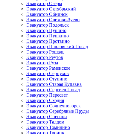
Эвакуатор Озёры
Эвакуатор Октябрьский
Эвакуатор Обнинск
Эвакуатор Орехово-Зуево
Эвакуатор Подольск
Эвакуатор Пущино
Эвакуатор Пушкино
Эвакуатор Протвино
Эвакуатор Павловский Посад
Эвакуатор Рошаль
Эвакуатор Реутов
Эвакуатор Руза
Эвакуатор Раменское
Эвакуатор Серпухов
Эвакуатор Ступино
Эвакуатор Старая Купавна
Эвакуатор Сергиев Посад
Эвакуатор Пересвет
Эвакуатор Сходня
Эвакуатор Солнечногорск
Эвакуатор Серебряные Пруды
Эвакуатор Снегири
Эвакуатор Талдом
Эвакуатор Томилино
Эвакуатор Троицк