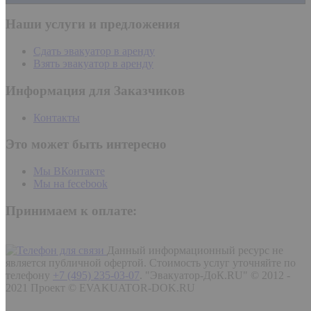
Наши услуги и предложения
Сдать эвакуатор в аренду
Взять эвакуатор в аренду
Информация для Заказчиков
Контакты
Это может быть интересно
Мы ВКонтакте
Мы на fecebook
Принимаем к оплате:
Данный информационный ресурс не
является публичной офертой. Стоимость услуг уточняйте по
телефону
+7 (495) 235-03-07
.
"Эвакуатор-ДоК.RU" © 2012 -
2021 Проект © EVAKUATOR-DOK.RU