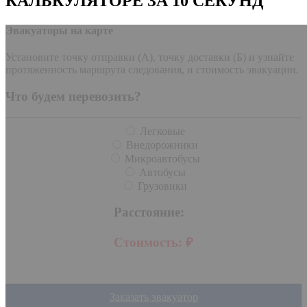
КАЛЬКУЛЯТОРЕ ЗА 10 СЕКУНД
Эвакуаторы на карте
Установите точку отправки (А), точку доставки (Б) и узнайте
протяженность маршрута следования, и стоимость эвакуации.
Что будем перевозить?
Легковые
Внедорожники
Микроавтобусы
Автобусы
Грузовики
Расстояние:
Стоимость:
₽
Заказать эвакуатор