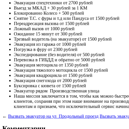
Эвакуация спецтехники
от 2700 рублей
Выезд за МКАД
+ 30 рублей за 1 КМ
Блокированно Колесо
+ 500 рублей
Снятие Т.С. с фуры и т.д или Пандуса
от 1500 рублей
Переадресация вызова
от 1500 рублей
Ложный вызов
от 1000 рублей
Ожидание 15 минут
от 300 рублей
Трезвый водитель (на эвакуаторе)
от 1500 рублей
Эвакуация из гаража
от 1000 рублей
Погрузка в фуру
от 2300 рублей
Экспедирование (без водителя)
от 500 рублей
Перевозка в ГИБДД и обратно
от 5000 рублей
Эвакуация мотоцикла
от 1350 рублей
Эвакуация тяжолого мотоцикла
от 1500 рублей
Эвакуация квадроцикла
от 1500 рублей
Эвакуация снегохода
от 2000 рублей
Буксировка с кювета
от 1500 рублей
Эвакуатор рядом
Производственная улица
Наша миссия
заключается в том, чтобы как можно быстр
клиентов, сохраняя при этом наше внимание на произв
клиентам и признаем, что исключительный сервис начина
←
Вызвать эвакуатор на ул Продольный проезд
Вызвать эваку
Комментарии