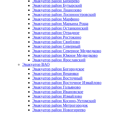
Эвакуатор район Бибирево
Эвакуатор район Бутырский
Эвакуатор район Лианозово
Эвакуатор район Лосиноостровский
Эвакуатор район Марфино
Эвакуатор район Марьина Роща
Эвакуатор район Останкинский
Эвакуатор район Отрадное
Эвакуатор район Ростокино
Эвакуатор район Свиблово
Эвакуатор район Северный
Эвакуатор район Северное Медведково
Эвакуатор район Южное Медведково
Эвакуатор район Ярославский
Эвакуатор ВАО
Эвакуатор район Богородское
Эвакуатор район Вешняки
Эвакуатор район Восточный
Эвакуатор район Восточное Измайлово
Эвакуатор район Гольяново
Эвакуатор район Ивановское
Эвакуатор район Измайлово
Эвакуатор район Косино-Ухтомский
Эвакуатор район Метрогородок
Эвакуатор район Новогиреево