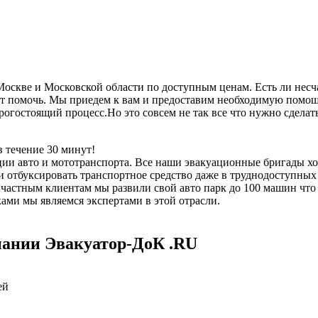
скве и Московской области по доступным ценам. Есть ли несча
 помочь. Мы приедем к вам и предоставим необходимую помощь,
дорогостоящий процесс.Но это совсем не так все что нужно сдел
 течение 30 минут!
ии авто и мототранспорта. Все наши эвакуационные бригады х
отбуксировать транспортное средство даже в труднодоступных 
е частным клиентам мы развили свой авто парк до 100 машин чт
ми мы являемся экспертами в этой отрасли.
пании Эвакуатор-ДоК .RU
ей