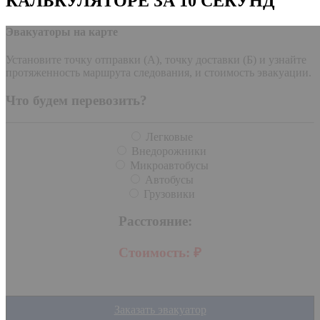
КАЛЬКУЛЯТОРЕ ЗА 10 СЕКУНД
Эвакуаторы на карте
Установите точку отправки (А), точку доставки (Б) и узнайте
протяженность маршрута следования, и стоимость эвакуации.
Что будем перевозить?
Легковые
Внедорожники
Микроавтобусы
Автобусы
Грузовики
Расстояние:
Стоимость:
₽
Заказать эвакуатор