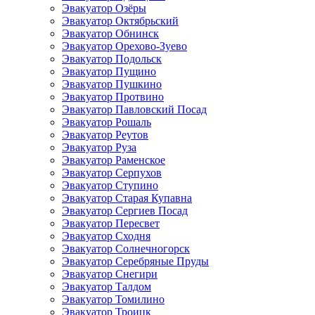
Эвакуатор Озёры
Эвакуатор Октябрьский
Эвакуатор Обнинск
Эвакуатор Орехово-Зуево
Эвакуатор Подольск
Эвакуатор Пущино
Эвакуатор Пушкино
Эвакуатор Протвино
Эвакуатор Павловский Посад
Эвакуатор Рошаль
Эвакуатор Реутов
Эвакуатор Руза
Эвакуатор Раменское
Эвакуатор Серпухов
Эвакуатор Ступино
Эвакуатор Старая Купавна
Эвакуатор Сергиев Посад
Эвакуатор Пересвет
Эвакуатор Сходня
Эвакуатор Солнечногорск
Эвакуатор Серебряные Пруды
Эвакуатор Снегири
Эвакуатор Талдом
Эвакуатор Томилино
Эвакуатор Троицк