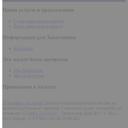
Наши услуги и предложения
Сдать эвакуатор в аренду
Взять эвакуатор в аренду
Информация для Заказчиков
Контакты
Это может быть интересно
Мы ВКонтакте
Мы на fecebook
Принимаем к оплате:
Данный информационный ресурс не
является публичной офертой. Стоимость услуг уточняйте по
телефону
+7 (495) 235-03-07
.
"Эвакуатор-ДоК.RU" © 2012 -
2021 Проект © EVAKUATOR-DOK.RU