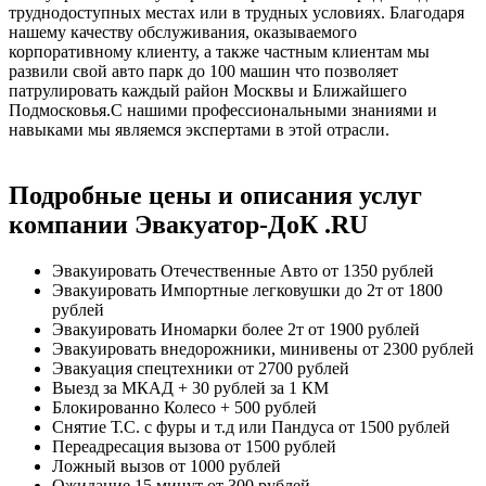
труднодоступных местах или в трудных условиях. Благодаря
нашему качеству обслуживания, оказываемого
корпоративному клиенту, а также частным клиентам мы
развили свой авто парк до 100 машин что позволяет
патрулировать каждый район Москвы и Ближайшего
Подмосковья.С нашими профессиональными знаниями и
навыками мы являемся экспертами в этой отрасли.
Подробные цены и описания услуг
компании Эвакуатор-ДоК .RU
Эвакуировать Отечественные Авто
от 1350 рублей
Эвакуировать Импортные легковушки до 2т
от 1800
рублей
Эвакуировать Иномарки более 2т
от 1900 рублей
Эвакуировать внедорожники, минивены
от 2300 рублей
Эвакуация спецтехники
от 2700 рублей
Выезд за МКАД
+ 30 рублей за 1 КМ
Блокированно Колесо
+ 500 рублей
Снятие Т.С. с фуры и т.д или Пандуса
от 1500 рублей
Переадресация вызова
от 1500 рублей
Ложный вызов
от 1000 рублей
Ожидание 15 минут
от 300 рублей