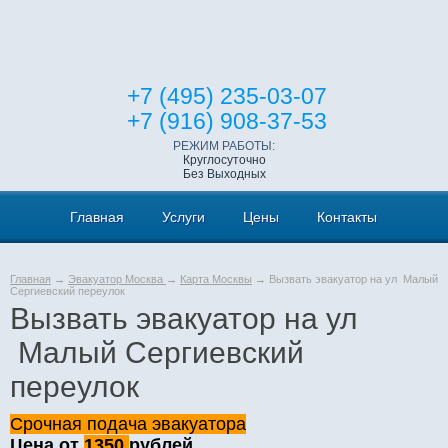
+7 (495) 235-03-07
+7 (916) 908-37-53
РЕЖИМ РАБОТЫ:
Круглосуточно
Без Выходных
Главная
Услуги
Цены
Контакты
Главная
→
Эвакуатор Москва
→
Карта Москвы
→ Вызвать эвакуатор на ул Малый
Сергиевский переулок
Вызвать эвакуатор на ул
Малый Сергиевский
переулок
Срочная подача эвакуатора
Цена от
1350
рублей