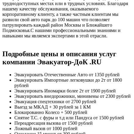
труднодоступных местах или в трудных условиях. Благодаря
нашему качеству обслуживания, оказываемого
корпоративному клиенту, а также частным клиентам мы
развили свой авто парк до 100 машин что позволяет
патрулировать каждый район Москвы и Ближайшего
Подмосковья.С нашими профессиональными знаниями и
навыками мы являемся экспертами в этой отрасли.
Подробные цены и описания услуг
компании Эвакуатор-ДоК .RU
Эвакуировать Отечественные Авто
от 1350 рублей
Эвакуировать Импортные легковушки до 2т
от 1800
рублей
Эвакуировать Иномарки более 2т
от 1900 рублей
Эвакуировать внедорожники, минивены
от 2300 рублей
Эвакуация спецтехники
от 2700 рублей
Выезд за МКАД
+ 30 рублей за 1 КМ
Блокированно Колесо
+ 500 рублей
Снятие Т.С. с фуры и т.д или Пандуса
от 1500 рублей
Переадресация вызова
от 1500 рублей
Ложный вызов
от 1000 рублей
Ожидание 15 минут
от 300 рублей