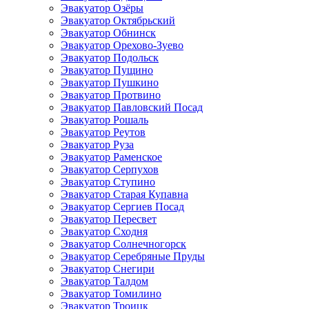
Эвакуатор Озёры
Эвакуатор Октябрьский
Эвакуатор Обнинск
Эвакуатор Орехово-Зуево
Эвакуатор Подольск
Эвакуатор Пущино
Эвакуатор Пушкино
Эвакуатор Протвино
Эвакуатор Павловский Посад
Эвакуатор Рошаль
Эвакуатор Реутов
Эвакуатор Руза
Эвакуатор Раменское
Эвакуатор Серпухов
Эвакуатор Ступино
Эвакуатор Старая Купавна
Эвакуатор Сергиев Посад
Эвакуатор Пересвет
Эвакуатор Сходня
Эвакуатор Солнечногорск
Эвакуатор Серебряные Пруды
Эвакуатор Снегири
Эвакуатор Талдом
Эвакуатор Томилино
Эвакуатор Троицк