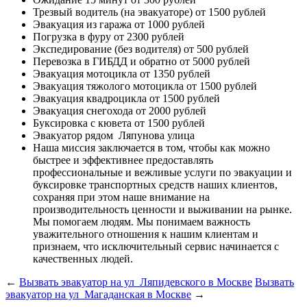
Трезвый водитель (на эвакуаторе)
от 1500 рублей
Эвакуация из гаража
от 1000 рублей
Погрузка в фуру
от 2300 рублей
Экспедирование (без водителя)
от 500 рублей
Перевозка в ГИБДД и обратно
от 5000 рублей
Эвакуация мотоцикла
от 1350 рублей
Эвакуация тяжолого мотоцикла
от 1500 рублей
Эвакуация квадроцикла
от 1500 рублей
Эвакуация снегохода
от 2000 рублей
Буксировка с кювета
от 1500 рублей
Эвакуатор рядом
Ляпунова улица
Наша миссия
заключается в том, чтобы как можно
быстрее и эффективнее предоставлять
профессиональные и вежливые услуги по эвакуации и
буксировке транспортных средств наших клиентов,
сохраняя при этом наше внимание на
производительность ценности и выживании на рынке.
Мы помогаем людям. Мы понимаем важность
уважительного отношения к нашим клиентам и
признаем, что исключительный сервис начинается с
качественных людей.
←
Вызвать эвакуатор на ул Ляпидевского в Москве
Вызвать
эвакуатор на ул Магаданская в Москве
→