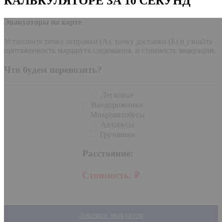
КАЛЬКУЛЯТОРЕ ЗА 10 СЕКУНД
Эвакуаторы на карте
Установите точку отправки (А), точку доставки (Б) и узнайте
протяженность маршрута следования, и стоимость эвакуации.
Что будем перевозить?
Легковые
Внедорожники
Микроавтобусы
Автобусы
Грузовики
Расстояние:
Стоимость:
₽
Заказать эвакуатор