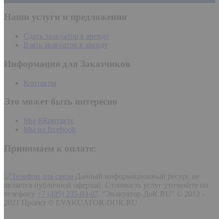
Наши услуги и предложения
Сдать эвакуатор в аренду
Взять эвакуатор в аренду
Информация для Заказчиков
Контакты
Это может быть интересно
Мы ВКонтакте
Мы на fecebook
Принимаем к оплате:
Данный информационный ресурс не
является публичной офертой. Стоимость услуг уточняйте по
телефону
+7 (495) 235-03-07
.
"Эвакуатор-ДоК.RU" © 2012 -
2021 Проект © EVAKUATOR-DOK.RU