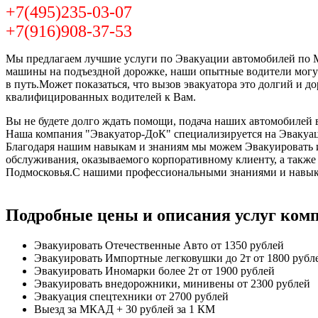
+7(495)235-03-07
+7(916)908-37-53
Мы предлагаем лучшие услуги по Эвакуации автомобилей по Мо
машины на подъездной дорожке, наши опытные водители могут
в путь.Может показаться, что вызов эвакуатора это долгий и 
квалифицированных водителей к Вам.
Вы не будете долго ждать помощи, подача наших автомобилей в
Наша компания "Эвакуатор-ДоК" специализируется на Эвакуац
Благодаря нашим навыкам и знаниям мы можем Эвакуировать и 
обслуживания, оказываемого корпоративному клиенту, а такж
Подмосковья.С нашими профессиональными знаниями и навыка
Подробные цены и описания услуг ком
Эвакуировать Отечественные Авто
от 1350 рублей
Эвакуировать Импортные легковушки до 2т
от 1800 рубл
Эвакуировать Иномарки более 2т
от 1900 рублей
Эвакуировать внедорожники, минивены
от 2300 рублей
Эвакуация спецтехники
от 2700 рублей
Выезд за МКАД
+ 30 рублей за 1 КМ