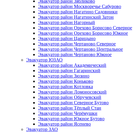
Эвакуатор район Зябликово
Эвакуатор район Москворечье Сабурово
Эвакуатор район Нагатино Cадовники
Эвакуатор район Нагатинский Затон
Эвакуатор район Нагорный
Эвакуатор район Орехово Борисово Северное
Эвакуатор район Орехово Борисово Южное
Эвакуатор район Царицыно
Эвакуатор район Чертаново Северное
Эвакуатор район Чертаново Центральное
Эвакуатор район Чертаново Южное
Эвакуатор ЮЗАО
Эвакуатор район Академический
Эвакуатор район Гагаринский
Эвакуатор район Зюзино
Эвакуатор район Коньково
Эвакуатор район Котловка
Эвакуатор район Ломоносовский
Эвакуатор район Обручевский
Эвакуатор район Северное Бутово
Эвакуатор район Тёплый Стан
Эвакуатор район Черёмушки
Эвакуатор район Южное Бутово
Эвакуатор район Ясенево
Эвакуатор ЗАО