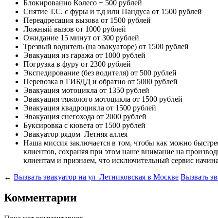
Блокированно Колесо
+ 500 рублей
Снятие Т.С. с фуры и т.д или Пандуса
от 1500 рублей
Переадресация вызова
от 1500 рублей
Ложный вызов
от 1000 рублей
Ожидание 15 минут
от 300 рублей
Трезвый водитель (на эвакуаторе)
от 1500 рублей
Эвакуация из гаража
от 1000 рублей
Погрузка в фуру
от 2300 рублей
Экспедирование (без водителя)
от 500 рублей
Перевозка в ГИБДД и обратно
от 5000 рублей
Эвакуация мотоцикла
от 1350 рублей
Эвакуация тяжолого мотоцикла
от 1500 рублей
Эвакуация квадроцикла
от 1500 рублей
Эвакуация снегохода
от 2000 рублей
Буксировка с кювета
от 1500 рублей
Эвакуатор рядом
Летняя аллея
Наша миссия
заключается в том, чтобы как можно быстр
клиентов, сохраняя при этом наше внимание на произв
клиентам и признаем, что исключительный сервис начина
←
Вызвать эвакуатор на ул Летниковская в Москве
Вызвать эв
Комментарии