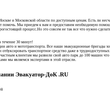
скве и Московской области по доступным ценам. Есть ли несча
 помочь. Мы приедем к вам и предоставим необходимую помощь,
дорогостоящий процесс.Но это совсем не так все что нужно сдел
 течение 30 минут!
ии авто и мототранспорта. Все наши эвакуационные бригады х
отбуксировать транспортное средство даже в труднодоступных 
е частным клиентам мы развили свой авто парк до 100 машин чт
ми мы являемся экспертами в этой отрасли.
пании Эвакуатор-ДоК .RU
ей