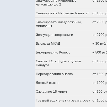
Эвакуировать Импортные
от 1800 
легковушки до 2т
Эвакуировать Иномарки более 2т
от 1900 
Эвакуировать внедорожники,
от 2300 
минивены
Эвакуация спецтехники
от 2700 
Выезд за МКАД
+ 30 руб
Блокированно Колесо
+ 500 ру
Снятие Т.С. с фуры и т.д или
от 1500 
Пандуса
Переадресация вызова
от 1500 
Ложный вызов
от 1000 
Ожидание 15 минут
от 300 р
Трезвый водитель (на эвакуаторе)
от 1500 