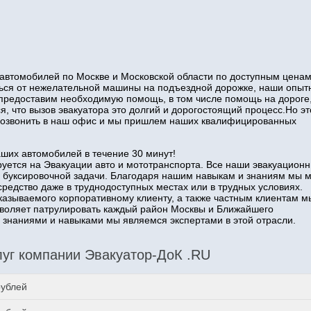
автомобилей по Москве и Московской области по доступным ценам
иться от нежелательной машины на подъездной дорожке, наши опы
 предоставим необходимую помощь, в том числе помощь на дороге
я, что вызов эвакуатора это долгий и дорогостоящий процесс.Но эт
о позвонить в наш офис и мы пришлем наших квалифицированных
аших автомобилей в течение 30 минут!
уется на Эвакуации авто и мототранспорта. Все наши эвакуацион
 буксировочной задачи. Благодаря нашим навыкам и знаниям мы 
средство даже в труднодоступных местах или в трудных условиях.
казываемого корпоративному клиенту, а также частным клиентам м
озволяет патрулировать каждый район Москвы и Ближайшего
наниями и навыками мы являемся экспертами в этой отрасли.
уг компании Эвакуатор-ДоК .RU
рублей