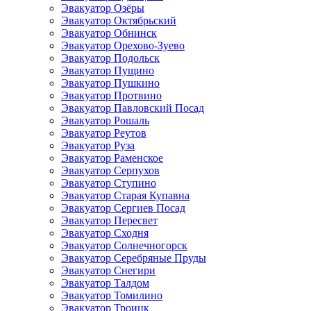
Эвакуатор Озёры
Эвакуатор Октябрьский
Эвакуатор Обнинск
Эвакуатор Орехово-Зуево
Эвакуатор Подольск
Эвакуатор Пущино
Эвакуатор Пушкино
Эвакуатор Протвино
Эвакуатор Павловский Посад
Эвакуатор Рошаль
Эвакуатор Реутов
Эвакуатор Руза
Эвакуатор Раменское
Эвакуатор Серпухов
Эвакуатор Ступино
Эвакуатор Старая Купавна
Эвакуатор Сергиев Посад
Эвакуатор Пересвет
Эвакуатор Сходня
Эвакуатор Солнечногорск
Эвакуатор Серебряные Пруды
Эвакуатор Снегири
Эвакуатор Талдом
Эвакуатор Томилино
Эвакуатор Троицк