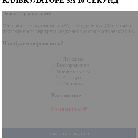
КАЛЬКУЛЯТОРЕ ЗА 10 СЕКУНД
Эвакуаторы на карте
Установите точку отправки (А), точку доставки (Б) и узнайте
протяженность маршрута следования, и стоимость эвакуации.
Что будем перевозить?
Легковые
Внедорожники
Микроавтобусы
Автобусы
Грузовики
Расстояние:
Стоимость:
₽
Заказать эвакуатор