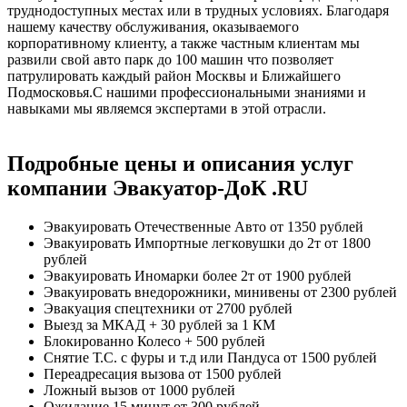
труднодоступных местах или в трудных условиях. Благодаря
нашему качеству обслуживания, оказываемого
корпоративному клиенту, а также частным клиентам мы
развили свой авто парк до 100 машин что позволяет
патрулировать каждый район Москвы и Ближайшего
Подмосковья.С нашими профессиональными знаниями и
навыками мы являемся экспертами в этой отрасли.
Подробные цены и описания услуг
компании Эвакуатор-ДоК .RU
Эвакуировать Отечественные Авто
от 1350 рублей
Эвакуировать Импортные легковушки до 2т
от 1800
рублей
Эвакуировать Иномарки более 2т
от 1900 рублей
Эвакуировать внедорожники, минивены
от 2300 рублей
Эвакуация спецтехники
от 2700 рублей
Выезд за МКАД
+ 30 рублей за 1 КМ
Блокированно Колесо
+ 500 рублей
Снятие Т.С. с фуры и т.д или Пандуса
от 1500 рублей
Переадресация вызова
от 1500 рублей
Ложный вызов
от 1000 рублей
Ожидание 15 минут
от 300 рублей