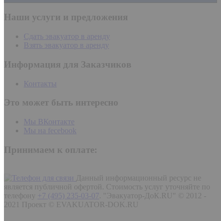
Наши услуги и предложения
Сдать эвакуатор в аренду
Взять эвакуатор в аренду
Информация для Заказчиков
Контакты
Это может быть интересно
Мы ВКонтакте
Мы на fecebook
Принимаем к оплате:
Данный информационный ресурс не
является публичной офертой. Стоимость услуг уточняйте по
телефону
+7 (495) 235-03-07
.
"Эвакуатор-ДоК.RU" © 2012 -
2021 Проект © EVAKUATOR-DOK.RU