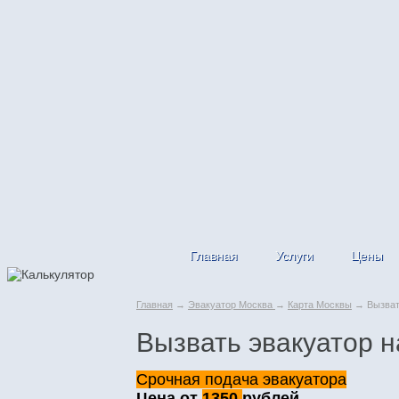
Главная
Услуги
Цены
Главная
→
Эвакуатор Москва
→
Карта Москвы
→ Вызвать
Вызвать эвакуатор н
Срочная подача эвакуатора
Цена от
1350
рублей