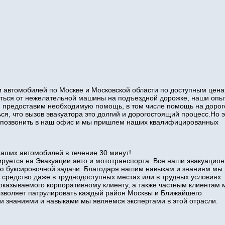
 автомобилей по Москве и Московской области по доступным цена
виться от нежелательной машины на подъездной дорожке, наши оп
и предоставим необходимую помощь, в том числе помощь на дорог
ся, что вызов эвакуатора это долгий и дорогостоящий процесс.Но э
то позвонить в наш офис и мы пришлем наших квалифицированных
наших автомобилей в течение 30 минут!
руется на Эвакуации авто и мототранспорта. Все наши эвакуацио
ю буксировочной задачи. Благодаря нашим навыкам и знаниям мы
 средство даже в труднодоступных местах или в трудных условиях.
оказываемого корпоративному клиенту, а также частным клиентам 
позволяет патрулировать каждый район Москвы и Ближайшего
знаниями и навыками мы являемся экспертами в этой отрасли.