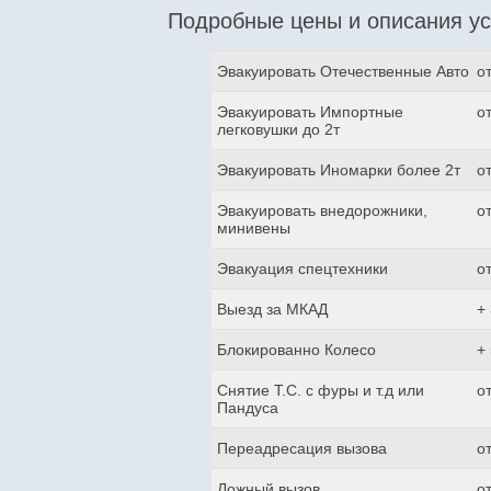
Подробные цены и описания ус
Эвакуировать Отечественные Авто
о
Эвакуировать Импортные
о
легковушки до 2т
Эвакуировать Иномарки более 2т
о
Эвакуировать внедорожники,
о
минивены
Эвакуация спецтехники
о
Выезд за МКАД
+
Блокированно Колесо
+
Снятие Т.С. с фуры и т.д или
о
Пандуса
Переадресация вызова
о
Ложный вызов
о