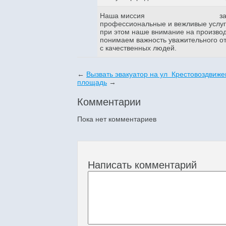
Наша миссия
з
профессиональные и вежливые услуги
при этом наше внимание на произво
понимаем важность уважительного о
с качественных людей.
←
Вызвать эвакуатор на ул Крестовоздвиже
площадь
→
Комментарии
Пока нет комментариев
Написать комментарий