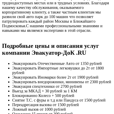
труднодоступных местах или в трудных условиях. Благодаря
нашему качеству обслуживания, оказываемого
корпоративному клиенту, а также частным клиентам мы
развили свой авто парк до 100 машин что позволяет
патрулировать каждый район Москвы и Ближайшего
Подмосковья.С нашими профессиональными знаниями и
навыками мы являемся экспертами в этой отрасли.
Подробные цены и описания услуг
компании Эвакуатор-ДоК .RU
Эвакуировать Отечественные Авто
от 1350 рублей
Эвакуировать Импортные легковушки до 2т
от 1800
рублей
Эвакуировать Иномарки более 2т
от 1900 рублей
Эвакуировать внедорожники, минивены
от 2300 рублей
Эвакуация спецтехники
от 2700 рублей
Выезд за МКАД
+ 30 рублей за 1 КМ
Блокированно Колесо
+ 500 рублей
Снятие Т.С. с фуры и т.д или Пандуса
от 1500 рублей
Переадресация вызова
от 1500 рублей
Ложный вызов
от 1000 рублей
Ожидание 15 минут
от 300 рублей