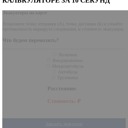
КАЛЬКУЛЯТОРЕ ЗА 10 СЕКУНД
Эвакуаторы на карте
Установите точку отправки (А), точку доставки (Б) и узнайте
протяженность маршрута следования, и стоимость эвакуации.
Что будем перевозить?
Легковые
Внедорожники
Микроавтобусы
Автобусы
Грузовики
Расстояние:
Стоимость:
₽
Заказать эвакуатор