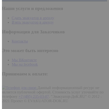
Наши услуги и предложения
Сдать эвакуатор в аренду
Взять эвакуатор в аренду
Информация для Заказчиков
Контакты
Это может быть интересно
Мы ВКонтакте
Мы на fecebook
Принимаем к оплате:
Данный информационный ресурс не
является публичной офертой. Стоимость услуг уточняйте по
телефону
+7 (495) 235-03-07
.
"Эвакуатор-ДоК.RU" © 2012 -
2021 Проект © EVAKUATOR-DOK.RU