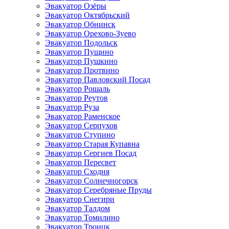
Эвакуатор Озёры
Эвакуатор Октябрьский
Эвакуатор Обнинск
Эвакуатор Орехово-Зуево
Эвакуатор Подольск
Эвакуатор Пущино
Эвакуатор Пушкино
Эвакуатор Протвино
Эвакуатор Павловский Посад
Эвакуатор Рошаль
Эвакуатор Реутов
Эвакуатор Руза
Эвакуатор Раменское
Эвакуатор Серпухов
Эвакуатор Ступино
Эвакуатор Старая Купавна
Эвакуатор Сергиев Посад
Эвакуатор Пересвет
Эвакуатор Сходня
Эвакуатор Солнечногорск
Эвакуатор Серебряные Пруды
Эвакуатор Снегири
Эвакуатор Талдом
Эвакуатор Томилино
Эвакуатор Троицк