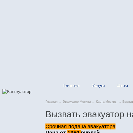
Главная
Услуги
Цены
Главная
→
Эвакуатор Москва
→
Карта Москвы
→ Вызвать
Вызвать эвакуатор 
Срочная подача эвакуатора
Цена от
1350
рублей