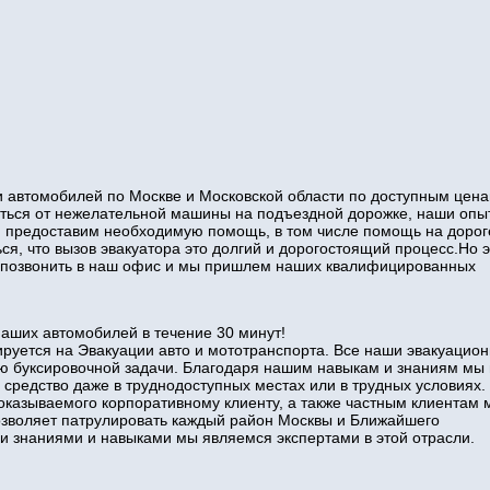
 автомобилей по Москве и Московской области по доступным цена
виться от нежелательной машины на подъездной дорожке, наши оп
и предоставим необходимую помощь, в том числе помощь на дорог
ся, что вызов эвакуатора это долгий и дорогостоящий процесс.Но э
то позвонить в наш офис и мы пришлем наших квалифицированных
наших автомобилей в течение 30 минут!
руется на Эвакуации авто и мототранспорта. Все наши эвакуацио
ю буксировочной задачи. Благодаря нашим навыкам и знаниям мы
 средство даже в труднодоступных местах или в трудных условиях.
оказываемого корпоративному клиенту, а также частным клиентам 
позволяет патрулировать каждый район Москвы и Ближайшего
знаниями и навыками мы являемся экспертами в этой отрасли.