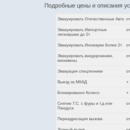
Подробные цены и описания ус
Эвакуировать Отечественные Авто
о
Эвакуировать Импортные
о
легковушки до 2т
Эвакуировать Иномарки более 2т
о
Эвакуировать внедорожники,
о
минивены
Эвакуация спецтехники
о
Выезд за МКАД
+
Блокированно Колесо
+
Снятие Т.С. с фуры и т.д или
о
Пандуса
Переадресация вызова
о
Ложный вызов
о