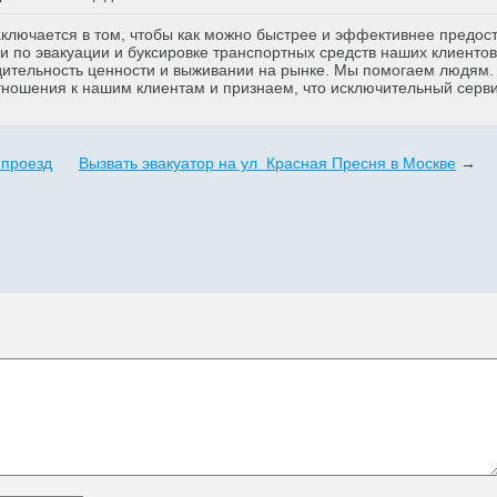
аключается в том, чтобы как можно быстрее и эффективнее предос
 по эвакуации и буксировке транспортных средств наших клиентов
дительность ценности и выживании на рынке. Мы помогаем людям
тношения к нашим клиентам и признаем, что исключительный серв
 проезд
Вызвать эвакуатор на ул Красная Пресня в Москве
→