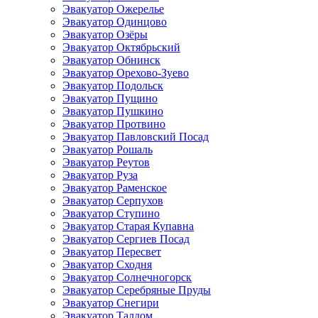
Эвакуатор Ожерелье
Эвакуатор Одинцово
Эвакуатор Озёры
Эвакуатор Октябрьский
Эвакуатор Обнинск
Эвакуатор Орехово-Зуево
Эвакуатор Подольск
Эвакуатор Пущино
Эвакуатор Пушкино
Эвакуатор Протвино
Эвакуатор Павловский Посад
Эвакуатор Рошаль
Эвакуатор Реутов
Эвакуатор Руза
Эвакуатор Раменское
Эвакуатор Серпухов
Эвакуатор Ступино
Эвакуатор Старая Купавна
Эвакуатор Сергиев Посад
Эвакуатор Пересвет
Эвакуатор Сходня
Эвакуатор Солнечногорск
Эвакуатор Серебряные Пруды
Эвакуатор Снегири
Эвакуатор Талдом