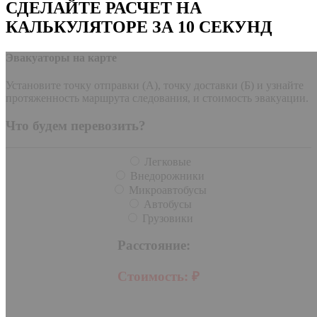
СДЕЛАЙТЕ РАСЧЕТ НА
КАЛЬКУЛЯТОРЕ ЗА 10 СЕКУНД
Эвакуаторы на карте
Установите точку отправки (А), точку доставки (Б) и узнайте
протяженность маршрута следования, и стоимость эвакуации.
Что будем перевозить?
Легковые
Внедорожники
Микроавтобусы
Автобусы
Грузовики
Расстояние:
Стоимость:
₽