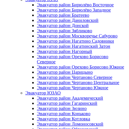
Эвакуатор район Бирюлёво Восточное
Эвакуатор район Бирюлёво Западное
Эвакуатор район Братеево
Эвакуатор район Даниловский
Эвакуатор район Донской
Эвакуатор район Зябликово
Эвакуатор район Москворечье Сабурово
Эвакуатор район Нагатино Cадовники
Эвакуатор район Нагатинский Затон
Эвакуатор район Нагорный
Эвакуатор район Орехово Борисово
Северное
Эвакуатор район Орехово Борисово Южное
Эвакуатор район Царицыно
Эвакуатор район Чертаново Северное
Эвакуатор район Чертаново Центральное
Эвакуатор район Чертаново Южное
Эвакуатор ЮЗАО
Эвакуатор район Академический
Эвакуатор район Гагаринский
Эвакуатор район Зюзино
Эвакуатор район Коньково
Эвакуатор район Котловка
Эвакуатор район Ломоносовский