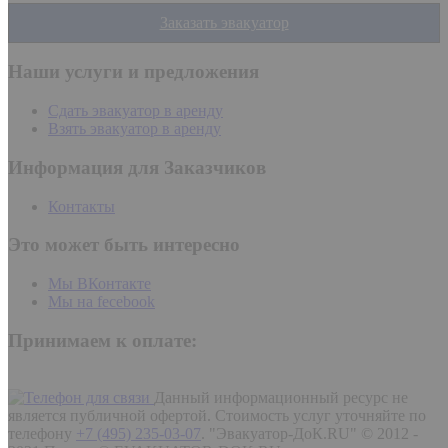
Заказать эвакуатор
Наши услуги и предложения
Сдать эвакуатор в аренду
Взять эвакуатор в аренду
Информация для Заказчиков
Контакты
Это может быть интересно
Мы ВКонтакте
Мы на fecebook
Принимаем к оплате:
Данный информационный ресурс не
является публичной офертой. Стоимость услуг уточняйте по
телефону
+7 (495) 235-03-07
.
"Эвакуатор-ДоК.RU" © 2012 -