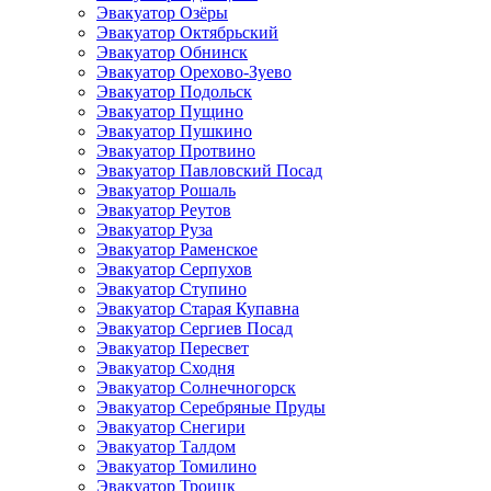
Эвакуатор Озёры
Эвакуатор Октябрьский
Эвакуатор Обнинск
Эвакуатор Орехово-Зуево
Эвакуатор Подольск
Эвакуатор Пущино
Эвакуатор Пушкино
Эвакуатор Протвино
Эвакуатор Павловский Посад
Эвакуатор Рошаль
Эвакуатор Реутов
Эвакуатор Руза
Эвакуатор Раменское
Эвакуатор Серпухов
Эвакуатор Ступино
Эвакуатор Старая Купавна
Эвакуатор Сергиев Посад
Эвакуатор Пересвет
Эвакуатор Сходня
Эвакуатор Солнечногорск
Эвакуатор Серебряные Пруды
Эвакуатор Снегири
Эвакуатор Талдом
Эвакуатор Томилино
Эвакуатор Троицк