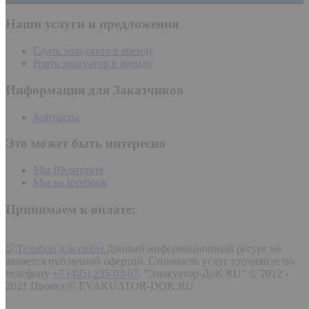
Наши услуги и предложения
Сдать эвакуатор в аренду
Взять эвакуатор в аренду
Информация для Заказчиков
Контакты
Это может быть интересно
Мы ВКонтакте
Мы на fecebook
Принимаем к оплате:
Данный информационный ресурс не
является публичной офертой. Стоимость услуг уточняйте по
телефону
+7 (495) 235-03-07
.
"Эвакуатор-ДоК.RU" © 2012 -
2021 Проект © EVAKUATOR-DOK.RU