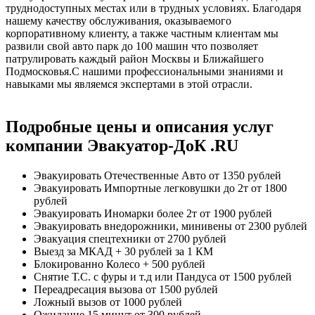
труднодоступных местах или в трудных условиях. Благодаря
нашему качеству обслуживания, оказываемого
корпоративному клиенту, а также частным клиентам мы
развили свой авто парк до 100 машин что позволяет
патрулировать каждый район Москвы и Ближайшего
Подмосковья.С нашими профессиональными знаниями и
навыками мы являемся экспертами в этой отрасли.
Подробные цены и описания услуг
компании Эвакуатор-ДоК .RU
Эвакуировать Отечественные Авто
от 1350 рублей
Эвакуировать Импортные легковушки до 2т
от 1800
рублей
Эвакуировать Иномарки более 2т
от 1900 рублей
Эвакуировать внедорожники, минивены
от 2300 рублей
Эвакуация спецтехники
от 2700 рублей
Выезд за МКАД
+ 30 рублей за 1 КМ
Блокированно Колесо
+ 500 рублей
Снятие Т.С. с фуры и т.д или Пандуса
от 1500 рублей
Переадресация вызова
от 1500 рублей
Ложный вызов
от 1000 рублей
Ожидание 15 минут
от 300 рублей