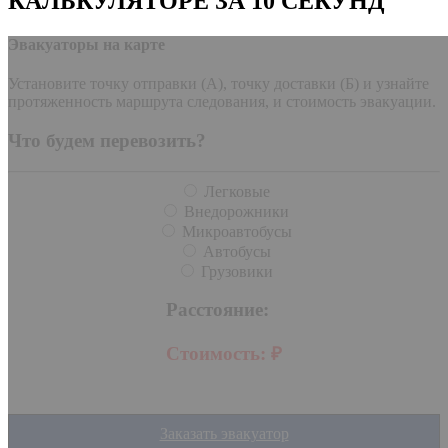
КАЛЬКУЛЯТОРЕ ЗА 10 СЕКУНД
Эвакуаторы на карте
Установите точку отправки (А), точку доставки (Б) и узнайте
протяженность маршрута следования, и стоимость эвакуации.
Что будем перевозить?
Легковые
Внедорожники
Микроавтобусы
Автобусы
Грузовики
Расстояние:
Стоимость:
₽
Заказать эвакуатор