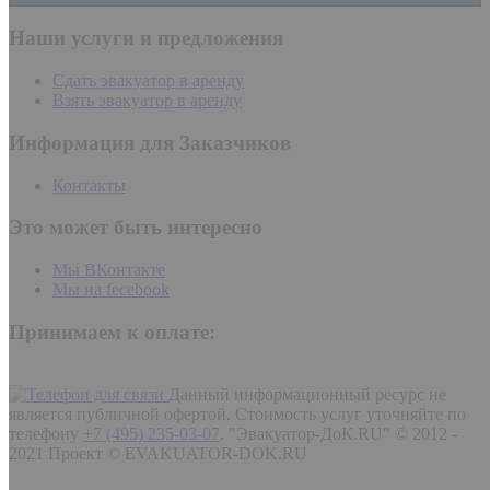
Наши услуги и предложения
Сдать эвакуатор в аренду
Взять эвакуатор в аренду
Информация для Заказчиков
Контакты
Это может быть интересно
Мы ВКонтакте
Мы на fecebook
Принимаем к оплате:
Данный информационный ресурс не
является публичной офертой. Стоимость услуг уточняйте по
телефону
+7 (495) 235-03-07
.
"Эвакуатор-ДоК.RU" © 2012 -
2021 Проект © EVAKUATOR-DOK.RU