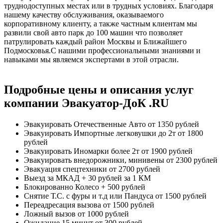
труднодоступных местах или в трудных условиях. Благодаря
нашему качеству обслуживания, оказываемого
корпоративному клиенту, а также частным клиентам мы
развили свой авто парк до 100 машин что позволяет
патрулировать каждый район Москвы и Ближайшего
Подмосковья.С нашими профессиональными знаниями и
навыками мы являемся экспертами в этой отрасли.
Подробные цены и описания услуг
компании Эвакуатор-ДоК .RU
Эвакуировать Отечественные Авто
от 1350 рублей
Эвакуировать Импортные легковушки до 2т
от 1800
рублей
Эвакуировать Иномарки более 2т
от 1900 рублей
Эвакуировать внедорожники, минивены
от 2300 рублей
Эвакуация спецтехники
от 2700 рублей
Выезд за МКАД
+ 30 рублей за 1 КМ
Блокированно Колесо
+ 500 рублей
Снятие Т.С. с фуры и т.д или Пандуса
от 1500 рублей
Переадресация вызова
от 1500 рублей
Ложный вызов
от 1000 рублей
Ожидание 15 минут
от 300 рублей