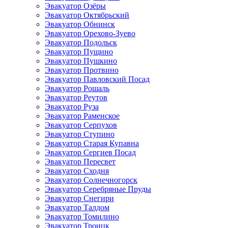
Эвакуатор Озёры
Эвакуатор Октябрьский
Эвакуатор Обнинск
Эвакуатор Орехово-Зуево
Эвакуатор Подольск
Эвакуатор Пущино
Эвакуатор Пушкино
Эвакуатор Протвино
Эвакуатор Павловский Посад
Эвакуатор Рошаль
Эвакуатор Реутов
Эвакуатор Руза
Эвакуатор Раменское
Эвакуатор Серпухов
Эвакуатор Ступино
Эвакуатор Старая Купавна
Эвакуатор Сергиев Посад
Эвакуатор Пересвет
Эвакуатор Сходня
Эвакуатор Солнечногорск
Эвакуатор Серебряные Пруды
Эвакуатор Снегири
Эвакуатор Талдом
Эвакуатор Томилино
Эвакуатор Троицк