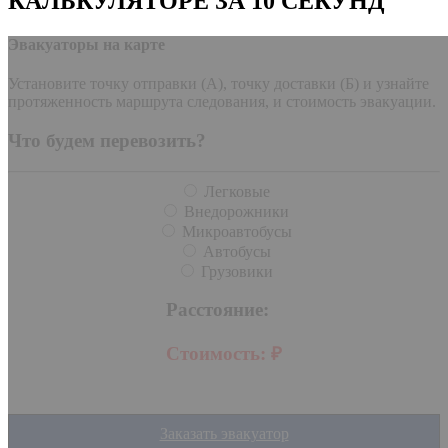
КАЛЬКУЛЯТОРЕ ЗА 10 СЕКУНД
Эвакуаторы на карте
Установите точку отправки (А), точку доставки (Б) и узнайте
протяженность маршрута следования, и стоимость эвакуации.
Что будем перевозить?
Легковые
Внедорожники
Микроавтобусы
Автобусы
Грузовики
Расстояние:
Стоимость:
₽
Заказать эвакуатор