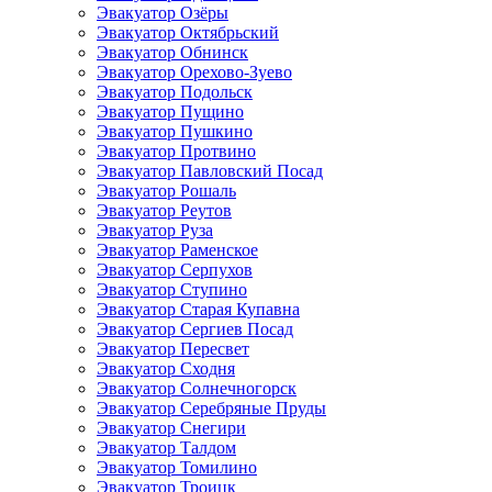
Эвакуатор Озёры
Эвакуатор Октябрьский
Эвакуатор Обнинск
Эвакуатор Орехово-Зуево
Эвакуатор Подольск
Эвакуатор Пущино
Эвакуатор Пушкино
Эвакуатор Протвино
Эвакуатор Павловский Посад
Эвакуатор Рошаль
Эвакуатор Реутов
Эвакуатор Руза
Эвакуатор Раменское
Эвакуатор Серпухов
Эвакуатор Ступино
Эвакуатор Старая Купавна
Эвакуатор Сергиев Посад
Эвакуатор Пересвет
Эвакуатор Сходня
Эвакуатор Солнечногорск
Эвакуатор Серебряные Пруды
Эвакуатор Снегири
Эвакуатор Талдом
Эвакуатор Томилино
Эвакуатор Троицк