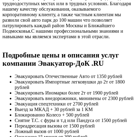
труднодоступных местах или в трудных условиях. Благодаря
нашему качеству обслуживания, оказываемого
корпоративному клиенту, а также частным клиентам мы
развили свой авто парк до 100 машин что позволяет
патрулировать каждый район Москвы и Ближайшего
Подмосковья.С нашими профессиональными знаниями и
навыками мы являемся экспертами в этой отрасли.
Подробные цены и описания услуг
компании Эвакуатор-ДоК .RU
Эвакуировать Отечественные Авто
от 1350 рублей
Эвакуировать Импортные легковушки до 2т
от 1800
рублей
Эвакуировать Иномарки более 2т
от 1900 рублей
Эвакуировать внедорожники, минивены
от 2300 рублей
Эвакуация спецтехники
от 2700 рублей
Выезд за МКАД
+ 30 рублей за 1 КМ
Блокированно Колесо
+ 500 рублей
Снятие Т.С. с фуры и т.д или Пандуса
от 1500 рублей
Переадресация вызова
от 1500 рублей
Ложный вызов
от 1000 рублей
Ожидание 15 минут
от 300 рублей