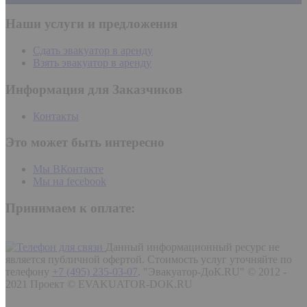
Наши услуги и предложения
Сдать эвакуатор в аренду
Взять эвакуатор в аренду
Информация для Заказчиков
Контакты
Это может быть интересно
Мы ВКонтакте
Мы на fecebook
Принимаем к оплате:
Данный информационный ресурс не
является публичной офертой. Стоимость услуг уточняйте по
телефону
+7 (495) 235-03-07
.
"Эвакуатор-ДоК.RU" © 2012 -
2021 Проект © EVAKUATOR-DOK.RU