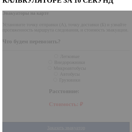
КАЛЬКУЛЯТОРЕ ЗА 10 СЕКУНД
Эвакуаторы на карте
Установите точку отправки (А), точку доставки (Б) и узнайте
протяженность маршрута следования, и стоимость эвакуации.
Что будем перевозить?
Легковые
Внедорожники
Микроавтобусы
Автобусы
Грузовики
Расстояние:
Стоимость:
₽
Заказать эвакуатор