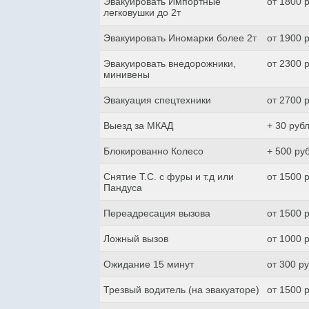
Эвакуировать Импортные
от 1800 
легковушки до 2т
Эвакуировать Иномарки более 2т
от 1900 
Эвакуировать внедорожники,
от 2300 
минивены
Эвакуация спецтехники
от 2700 
Выезд за МКАД
+ 30 руб
Блокированно Колесо
+ 500 ру
Снятие Т.С. с фуры и т.д или
от 1500 
Пандуса
Переадресация вызова
от 1500 
Ложный вызов
от 1000 
Ожидание 15 минут
от 300 р
Трезвый водитель (на эвакуаторе)
от 1500 