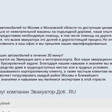
автомобилей по Москве и Московской области по доступным ценам
иться от нежелательной машины на подъездной дорожке, наши опы
 предоставим необходимую помощь, в том числе помощь на дороге
я, что вызов эвакуатора это долгий и дорогостоящий процесс.Но эт
о позвонить в наш офис и мы пришлем наших квалифицированных
аших автомобилей в течение 30 минут!
уется на Эвакуации авто и мототранспорта. Все наши эвакуацион
 буксировочной задачи. Благодаря нашим навыкам и знаниям мы 
средство даже в труднодоступных местах или в трудных условиях.
казываемого корпоративному клиенту, а также частным клиентам м
озволяет патрулировать каждый район Москвы и Ближайшего
наниями и навыками мы являемся экспертами в этой отрасли.
уг компании Эвакуатор-ДоК .RU
рублей