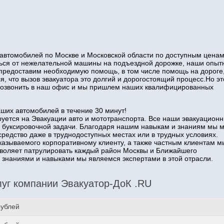
автомобилей по Москве и Московской области по доступным ценам
иться от нежелательной машины на подъездной дорожке, наши опы
 предоставим необходимую помощь, в том числе помощь на дороге
я, что вызов эвакуатора это долгий и дорогостоящий процесс.Но эт
о позвонить в наш офис и мы пришлем наших квалифицированных
аших автомобилей в течение 30 минут!
уется на Эвакуации авто и мототранспорта. Все наши эвакуацион
 буксировочной задачи. Благодаря нашим навыкам и знаниям мы 
средство даже в труднодоступных местах или в трудных условиях.
казываемого корпоративному клиенту, а также частным клиентам м
озволяет патрулировать каждый район Москвы и Ближайшего
наниями и навыками мы являемся экспертами в этой отрасли.
уг компании Эвакуатор-ДоК .RU
рублей