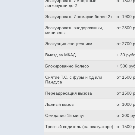
Эвакуировать Импортные
от 1800 
легковушки до 2т
Эвакуировать Иномарки более 2т
от 1900 
Эвакуировать внедорожники,
от 2300 
минивены
Эвакуация спецтехники
от 2700 
Выезд за МКАД
+ 30 руб
Блокированно Колесо
+ 500 ру
Снятие Т.С. с фуры и т.д или
от 1500 
Пандуса
Переадресация вызова
от 1500 
Ложный вызов
от 1000 
Ожидание 15 минут
от 300 р
Трезвый водитель (на эвакуаторе)
от 1500 