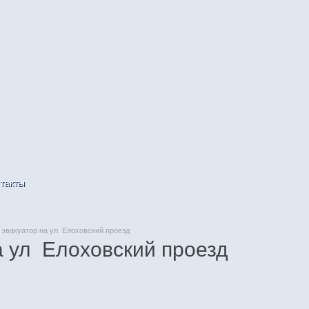
такты
эвакуатор на ул Елоховский проезд
а ул Елоховский проезд