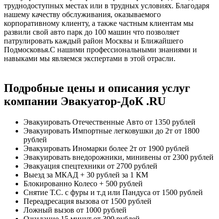
труднодоступных местах или в трудных условиях. Благодаря
нашему качеству обслуживания, оказываемого
корпоративному клиенту, а также частным клиентам мы
развили свой авто парк до 100 машин что позволяет
патрулировать каждый район Москвы и Ближайшего
Подмосковья.С нашими профессиональными знаниями и
навыками мы являемся экспертами в этой отрасли.
Подробные цены и описания услуг
компании Эвакуатор-ДоК .RU
Эвакуировать Отечественные Авто
от 1350 рублей
Эвакуировать Импортные легковушки до 2т
от 1800
рублей
Эвакуировать Иномарки более 2т
от 1900 рублей
Эвакуировать внедорожники, минивены
от 2300 рублей
Эвакуация спецтехники
от 2700 рублей
Выезд за МКАД
+ 30 рублей за 1 КМ
Блокированно Колесо
+ 500 рублей
Снятие Т.С. с фуры и т.д или Пандуса
от 1500 рублей
Переадресация вызова
от 1500 рублей
Ложный вызов
от 1000 рублей
Ожидание 15 минут
от 300 рублей