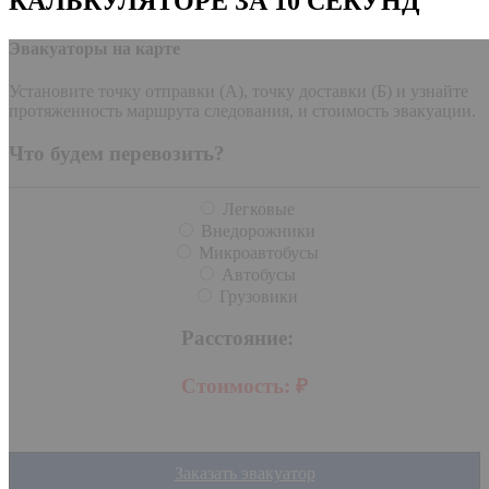
КАЛЬКУЛЯТОРЕ ЗА 10 СЕКУНД
Эвакуаторы на карте
Установите точку отправки (А), точку доставки (Б) и узнайте
протяженность маршрута следования, и стоимость эвакуации.
Что будем перевозить?
Легковые
Внедорожники
Микроавтобусы
Автобусы
Грузовики
Расстояние:
Стоимость:
₽
Заказать эвакуатор