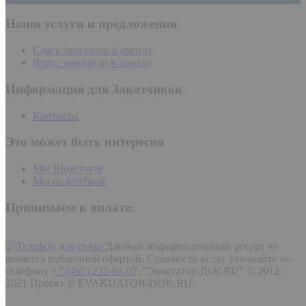
Наши услуги и предложения
Сдать эвакуатор в аренду
Взять эвакуатор в аренду
Информация для Заказчиков
Контакты
Это может быть интересно
Мы ВКонтакте
Мы на fecebook
Принимаем к оплате:
Данный информационный ресурс не
является публичной офертой. Стоимость услуг уточняйте по
телефону
+7 (495) 235-03-07
.
"Эвакуатор-ДоК.RU" © 2012 -
2021 Проект © EVAKUATOR-DOK.RU