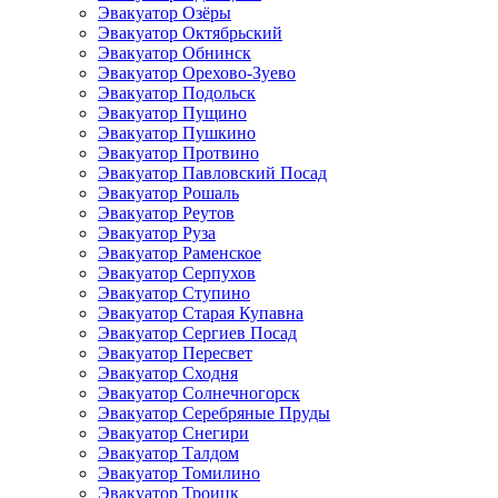
Эвакуатор Озёры
Эвакуатор Октябрьский
Эвакуатор Обнинск
Эвакуатор Орехово-Зуево
Эвакуатор Подольск
Эвакуатор Пущино
Эвакуатор Пушкино
Эвакуатор Протвино
Эвакуатор Павловский Посад
Эвакуатор Рошаль
Эвакуатор Реутов
Эвакуатор Руза
Эвакуатор Раменское
Эвакуатор Серпухов
Эвакуатор Ступино
Эвакуатор Старая Купавна
Эвакуатор Сергиев Посад
Эвакуатор Пересвет
Эвакуатор Сходня
Эвакуатор Солнечногорск
Эвакуатор Серебряные Пруды
Эвакуатор Снегири
Эвакуатор Талдом
Эвакуатор Томилино
Эвакуатор Троицк