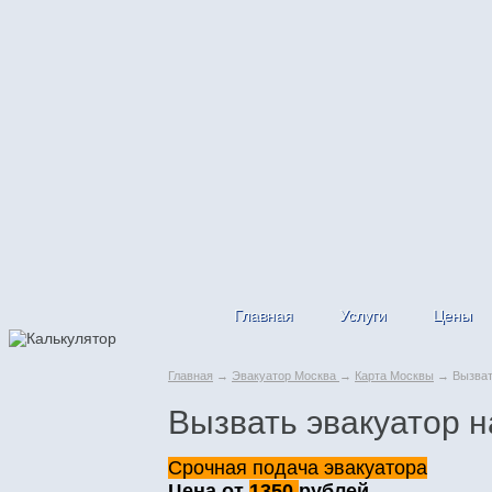
Главная
Услуги
Цены
Главная
→
Эвакуатор Москва
→
Карта Москвы
→ Вызвать
Вызвать эвакуатор н
Срочная подача эвакуатора
Цена от
1350
рублей