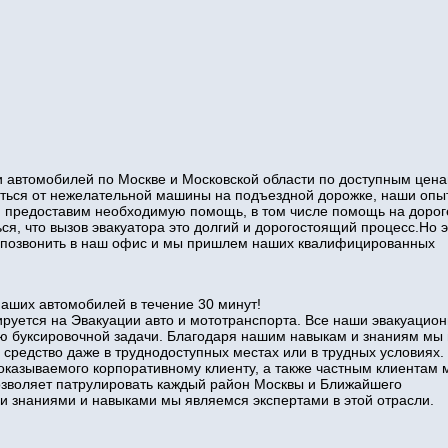
 автомобилей по Москве и Московской области по доступным цена
виться от нежелательной машины на подъездной дорожке, наши оп
и предоставим необходимую помощь, в том числе помощь на дорог
ся, что вызов эвакуатора это долгий и дорогостоящий процесс.Но э
то позвонить в наш офис и мы пришлем наших квалифицированных
наших автомобилей в течение 30 минут!
руется на Эвакуации авто и мототранспорта. Все наши эвакуацио
ю буксировочной задачи. Благодаря нашим навыкам и знаниям мы
 средство даже в труднодоступных местах или в трудных условиях.
оказываемого корпоративному клиенту, а также частным клиентам 
позволяет патрулировать каждый район Москвы и Ближайшего
знаниями и навыками мы являемся экспертами в этой отрасли.