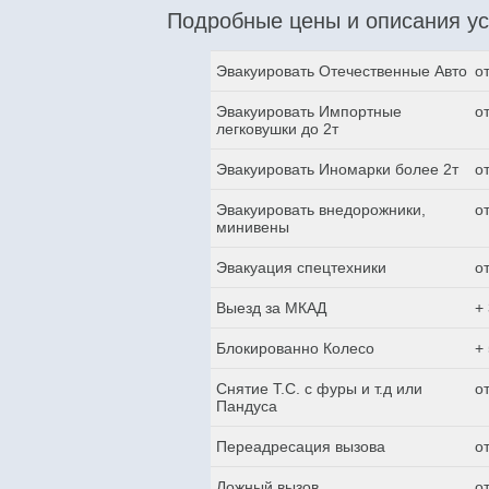
Подробные цены и описания ус
Эвакуировать Отечественные Авто
о
Эвакуировать Импортные
о
легковушки до 2т
Эвакуировать Иномарки более 2т
о
Эвакуировать внедорожники,
о
минивены
Эвакуация спецтехники
о
Выезд за МКАД
+
Блокированно Колесо
+
Снятие Т.С. с фуры и т.д или
о
Пандуса
Переадресация вызова
о
Ложный вызов
о