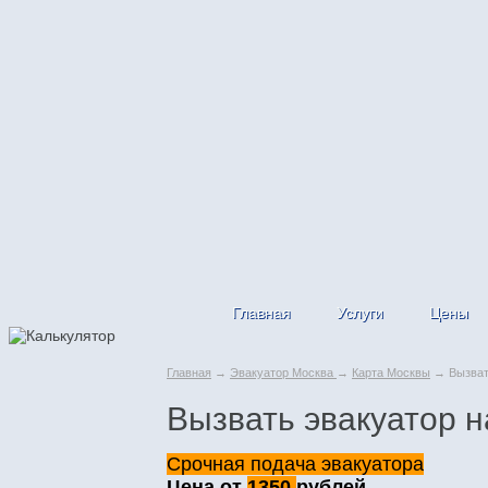
Главная
Услуги
Цены
Главная
→
Эвакуатор Москва
→
Карта Москвы
→ Вызвать
Вызвать эвакуатор н
Срочная подача эвакуатора
Цена от
1350
рублей