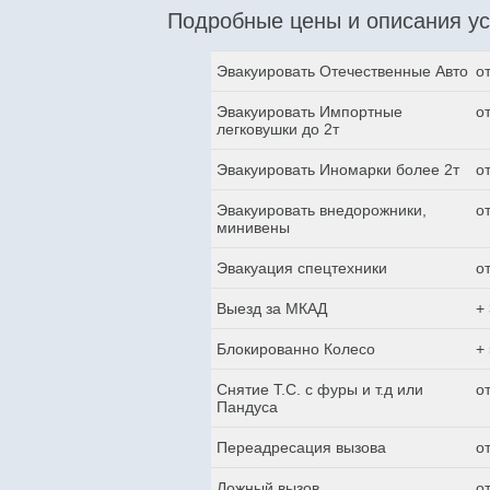
Подробные цены и описания ус
Эвакуировать Отечественные Авто
о
Эвакуировать Импортные
о
легковушки до 2т
Эвакуировать Иномарки более 2т
о
Эвакуировать внедорожники,
о
минивены
Эвакуация спецтехники
о
Выезд за МКАД
+
Блокированно Колесо
+
Снятие Т.С. с фуры и т.д или
о
Пандуса
Переадресация вызова
о
Ложный вызов
о