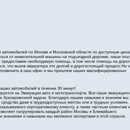
 автомобилей по Москве и Московской области по доступным цена
виться от нежелательной машины на подъездной дорожке, наши оп
и предоставим необходимую помощь, в том числе помощь на дорог
ся, что вызов эвакуатора это долгий и дорогостоящий процесс.Но э
то позвонить в наш офис и мы пришлем наших квалифицированных
наших автомобилей в течение 30 минут!
руется на Эвакуации авто и мототранспорта. Все наши эвакуацио
ю буксировочной задачи. Благодаря нашим навыкам и знаниям мы
 средство даже в труднодоступных местах или в трудных условиях.
оказываемого корпоративному клиенту, а также частным клиентам 
позволяет патрулировать каждый район Москвы и Ближайшего
знаниями и навыками мы являемся экспертами в этой отрасли.