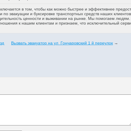
аключается в том, чтобы как можно быстрее и эффективнее предос
 по эвакуации и буксировке транспортных средств наших клиентов
дительность ценности и выживании на рынке. Мы помогаем людям
тношения к нашим клиентам и признаем, что исключительный серв
зд
Вызвать эвакуатор на ул Гончаровский 1 й переулок
→