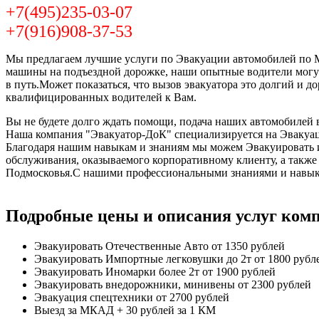
+7(495)235-03-07
+7(916)908-37-53
Мы предлагаем лучшие услуги по Эвакуации автомобилей по Мо
машины на подъездной дорожке, наши опытные водители могут
в путь.Может показаться, что вызов эвакуатора это долгий и 
квалифицированных водителей к Вам.
Вы не будете долго ждать помощи, подача наших автомобилей в
Наша компания "Эвакуатор-ДоК" специализируется на Эвакуац
Благодаря нашим навыкам и знаниям мы можем Эвакуировать и 
обслуживания, оказываемого корпоративному клиенту, а такж
Подмосковья.С нашими профессиональными знаниями и навыка
Подробные цены и описания услуг ком
Эвакуировать Отечественные Авто
от 1350 рублей
Эвакуировать Импортные легковушки до 2т
от 1800 рубл
Эвакуировать Иномарки более 2т
от 1900 рублей
Эвакуировать внедорожники, минивены
от 2300 рублей
Эвакуация спецтехники
от 2700 рублей
Выезд за МКАД
+ 30 рублей за 1 КМ