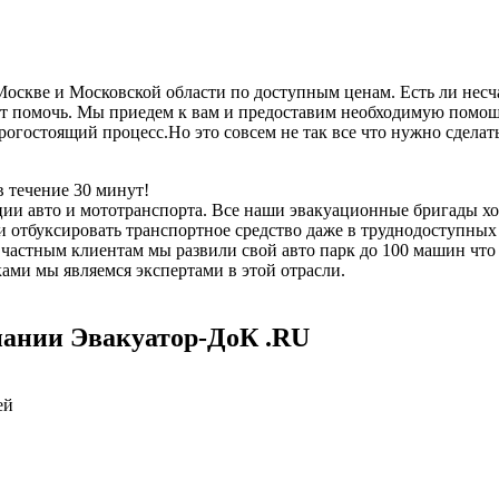
скве и Московской области по доступным ценам. Есть ли несча
 помочь. Мы приедем к вам и предоставим необходимую помощь,
дорогостоящий процесс.Но это совсем не так все что нужно сдел
 течение 30 минут!
ии авто и мототранспорта. Все наши эвакуационные бригады х
отбуксировать транспортное средство даже в труднодоступных 
е частным клиентам мы развили свой авто парк до 100 машин чт
ми мы являемся экспертами в этой отрасли.
пании Эвакуатор-ДоК .RU
ей