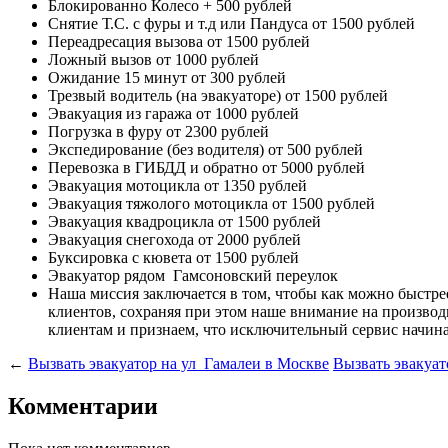
Блокированно Колесо
+ 500 рублей
Снятие Т.С. с фуры и т.д или Пандуса
от 1500 рублей
Переадресация вызова
от 1500 рублей
Ложный вызов
от 1000 рублей
Ожидание 15 минут
от 300 рублей
Трезвый водитель (на эвакуаторе)
от 1500 рублей
Эвакуация из гаража
от 1000 рублей
Погрузка в фуру
от 2300 рублей
Экспедирование (без водителя)
от 500 рублей
Перевозка в ГИБДД и обратно
от 5000 рублей
Эвакуация мотоцикла
от 1350 рублей
Эвакуация тяжолого мотоцикла
от 1500 рублей
Эвакуация квадроцикла
от 1500 рублей
Эвакуация снегохода
от 2000 рублей
Буксировка с кювета
от 1500 рублей
Эвакуатор рядом
Гамсоновский переулок
Наша миссия
заключается в том, чтобы как можно быстр
клиентов, сохраняя при этом наше внимание на произв
клиентам и признаем, что исключительный сервис начина
←
Вызвать эвакуатор на ул Гамалеи в Москве
Вызвать эвакуат
Комментарии