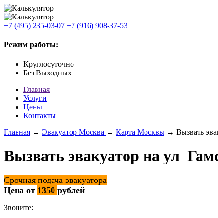
+7 (495) 235-03-07
+7 (916) 908-37-53
Режим работы:
Круглосуточно
Без Выходных
Главная
Услуги
Цены
Контакты
Главная
→
Эвакуатор Москва
→
Карта Москвы
→ Вызвать эвак
Вызвать эвакуатор на ул Гам
Срочная подача эвакуатора
Цена от
1350
рублей
Звоните: