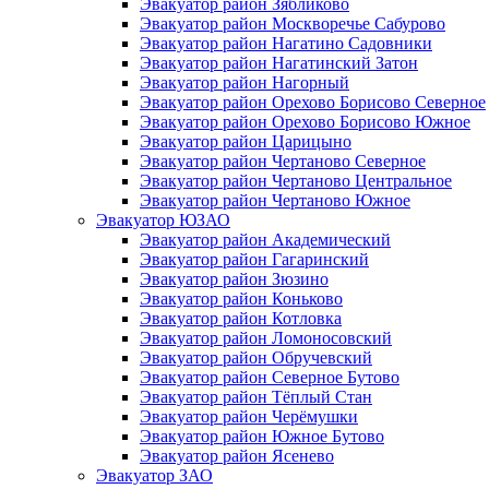
Эвакуатор район Зябликово
Эвакуатор район Москворечье Сабурово
Эвакуатор район Нагатино Cадовники
Эвакуатор район Нагатинский Затон
Эвакуатор район Нагорный
Эвакуатор район Орехово Борисово Северное
Эвакуатор район Орехово Борисово Южное
Эвакуатор район Царицыно
Эвакуатор район Чертаново Северное
Эвакуатор район Чертаново Центральное
Эвакуатор район Чертаново Южное
Эвакуатор ЮЗАО
Эвакуатор район Академический
Эвакуатор район Гагаринский
Эвакуатор район Зюзино
Эвакуатор район Коньково
Эвакуатор район Котловка
Эвакуатор район Ломоносовский
Эвакуатор район Обручевский
Эвакуатор район Северное Бутово
Эвакуатор район Тёплый Стан
Эвакуатор район Черёмушки
Эвакуатор район Южное Бутово
Эвакуатор район Ясенево
Эвакуатор ЗАО