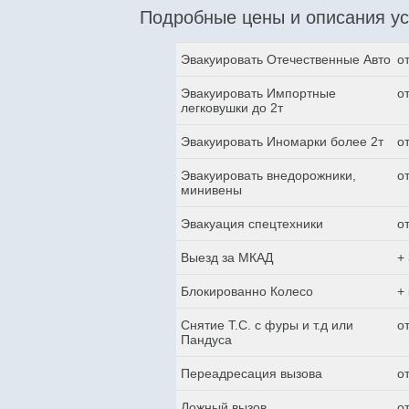
Подробные цены и описания ус
Эвакуировать Отечественные Авто
о
Эвакуировать Импортные
о
легковушки до 2т
Эвакуировать Иномарки более 2т
о
Эвакуировать внедорожники,
о
минивены
Эвакуация спецтехники
о
Выезд за МКАД
+
Блокированно Колесо
+
Снятие Т.С. с фуры и т.д или
о
Пандуса
Переадресация вызова
о
Ложный вызов
о