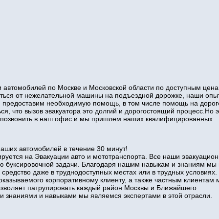
 автомобилей по Москве и Московской области по доступным цена
виться от нежелательной машины на подъездной дорожке, наши оп
и предоставим необходимую помощь, в том числе помощь на дорог
ся, что вызов эвакуатора это долгий и дорогостоящий процесс.Но э
то позвонить в наш офис и мы пришлем наших квалифицированных
наших автомобилей в течение 30 минут!
руется на Эвакуации авто и мототранспорта. Все наши эвакуацио
ю буксировочной задачи. Благодаря нашим навыкам и знаниям мы
 средство даже в труднодоступных местах или в трудных условиях.
оказываемого корпоративному клиенту, а также частным клиентам 
позволяет патрулировать каждый район Москвы и Ближайшего
знаниями и навыками мы являемся экспертами в этой отрасли.