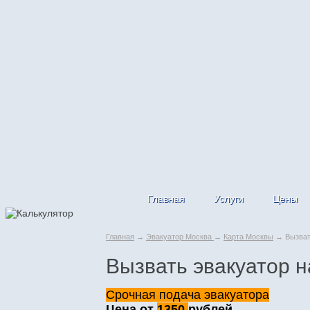
Главная
Услуги
Цены
Главная
→
Эвакуатор Москва
→
Карта Москвы
→ Вызвать
Вызвать эвакуатор н
Срочная подача эвакуатора
Цена от
1350
рублей