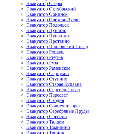
Эвакуатор Озёры
Эвакуатор Октябрьский
Эвакуатор Обнинск
Эвакуатор Орехово-Зуево
Эвакуатор Подольск
Эвакуатор Пущино
Эвакуатор Пушкино
Эвакуатор Протвино
Эвакуатор Павловский Посад
Эвакуатор Рошаль
Эвакуатор Реутов
Эвакуатор Руза
Эвакуатор Раменское
Эвакуатор Серпухов
Эвакуатор Ступино
Эвакуатор Старая Купавна
Эвакуатор Сергиев Посад
Эвакуатор Пересвет
Эвакуатор Сходня
Эвакуатор Солнечногорск
Эвакуатор Серебряные Пруды
Эвакуатор Снегири
Эвакуатор Талдом
Эвакуатор Томилино
Эвакуатор Троицк