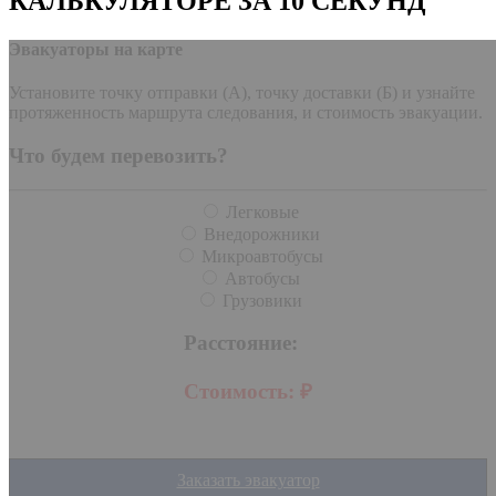
КАЛЬКУЛЯТОРЕ ЗА 10 СЕКУНД
Эвакуаторы на карте
Установите точку отправки (А), точку доставки (Б) и узнайте
протяженность маршрута следования, и стоимость эвакуации.
Что будем перевозить?
Легковые
Внедорожники
Микроавтобусы
Автобусы
Грузовики
Расстояние:
Стоимость:
₽
Заказать эвакуатор