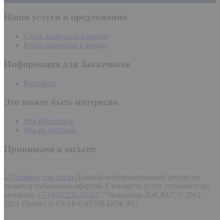
Наши услуги и предложения
Сдать эвакуатор в аренду
Взять эвакуатор в аренду
Информация для Заказчиков
Контакты
Это может быть интересно
Мы ВКонтакте
Мы на fecebook
Принимаем к оплате:
Данный информационный ресурс не
является публичной офертой. Стоимость услуг уточняйте по
телефону
+7 (495) 235-03-07
.
"Эвакуатор-ДоК.RU" © 2012 -
2021 Проект © EVAKUATOR-DOK.RU