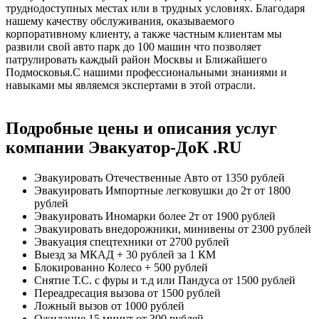
труднодоступных местах или в трудных условиях. Благодаря
нашему качеству обслуживания, оказываемого
корпоративному клиенту, а также частным клиентам мы
развили свой авто парк до 100 машин что позволяет
патрулировать каждый район Москвы и Ближайшего
Подмосковья.С нашими профессиональными знаниями и
навыками мы являемся экспертами в этой отрасли.
Подробные цены и описания услуг
компании Эвакуатор-ДоК .RU
Эвакуировать Отечественные Авто
от 1350 рублей
Эвакуировать Импортные легковушки до 2т
от 1800
рублей
Эвакуировать Иномарки более 2т
от 1900 рублей
Эвакуировать внедорожники, минивены
от 2300 рублей
Эвакуация спецтехники
от 2700 рублей
Выезд за МКАД
+ 30 рублей за 1 КМ
Блокированно Колесо
+ 500 рублей
Снятие Т.С. с фуры и т.д или Пандуса
от 1500 рублей
Переадресация вызова
от 1500 рублей
Ложный вызов
от 1000 рублей
Ожидание 15 минут
от 300 рублей