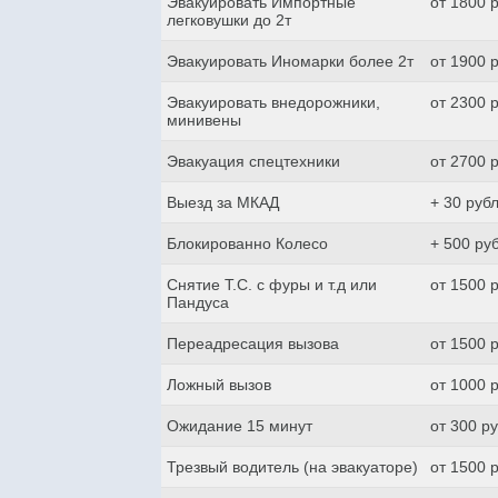
Эвакуировать Импортные
от 1800 
легковушки до 2т
Эвакуировать Иномарки более 2т
от 1900 
Эвакуировать внедорожники,
от 2300 
минивены
Эвакуация спецтехники
от 2700 
Выезд за МКАД
+ 30 руб
Блокированно Колесо
+ 500 ру
Снятие Т.С. с фуры и т.д или
от 1500 
Пандуса
Переадресация вызова
от 1500 
Ложный вызов
от 1000 
Ожидание 15 минут
от 300 р
Трезвый водитель (на эвакуаторе)
от 1500 