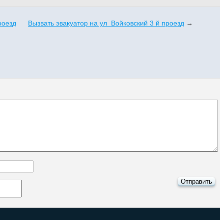
роезд
Вызвать эвакуатор на ул Войковский 3 й проезд
→