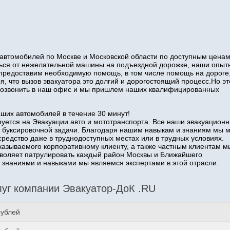
автомобилей по Москве и Московской области по доступным ценам
иться от нежелательной машины на подъездной дорожке, наши опы
 предоставим необходимую помощь, в том числе помощь на дороге
я, что вызов эвакуатора это долгий и дорогостоящий процесс.Но эт
о позвонить в наш офис и мы пришлем наших квалифицированных
аших автомобилей в течение 30 минут!
уется на Эвакуации авто и мототранспорта. Все наши эвакуацион
 буксировочной задачи. Благодаря нашим навыкам и знаниям мы 
средство даже в труднодоступных местах или в трудных условиях.
казываемого корпоративному клиенту, а также частным клиентам м
озволяет патрулировать каждый район Москвы и Ближайшего
наниями и навыками мы являемся экспертами в этой отрасли.
уг компании Эвакуатор-ДоК .RU
рублей