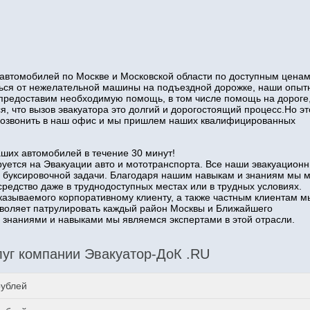
автомобилей по Москве и Московской области по доступным ценам
иться от нежелательной машины на подъездной дорожке, наши опы
 предоставим необходимую помощь, в том числе помощь на дороге
я, что вызов эвакуатора это долгий и дорогостоящий процесс.Но эт
о позвонить в наш офис и мы пришлем наших квалифицированных
аших автомобилей в течение 30 минут!
уется на Эвакуации авто и мототранспорта. Все наши эвакуацион
 буксировочной задачи. Благодаря нашим навыкам и знаниям мы 
средство даже в труднодоступных местах или в трудных условиях.
казываемого корпоративному клиенту, а также частным клиентам м
озволяет патрулировать каждый район Москвы и Ближайшего
наниями и навыками мы являемся экспертами в этой отрасли.
уг компании Эвакуатор-ДоК .RU
рублей