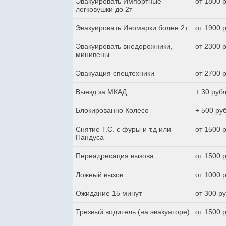
Эвакуировать Импортные
от 1800 
легковушки до 2т
Эвакуировать Иномарки более 2т
от 1900 
Эвакуировать внедорожники,
от 2300 
минивены
Эвакуация спецтехники
от 2700 
Выезд за МКАД
+ 30 руб
Блокированно Колесо
+ 500 ру
Снятие Т.С. с фуры и т.д или
от 1500 
Пандуса
Переадресация вызова
от 1500 
Ложный вызов
от 1000 
Ожидание 15 минут
от 300 р
Трезвый водитель (на эвакуаторе)
от 1500 