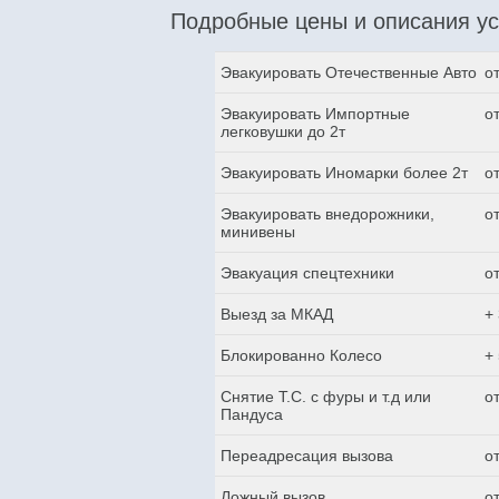
Подробные цены и описания ус
Эвакуировать Отечественные Авто
о
Эвакуировать Импортные
о
легковушки до 2т
Эвакуировать Иномарки более 2т
о
Эвакуировать внедорожники,
о
минивены
Эвакуация спецтехники
о
Выезд за МКАД
+
Блокированно Колесо
+
Снятие Т.С. с фуры и т.д или
о
Пандуса
Переадресация вызова
о
Ложный вызов
о