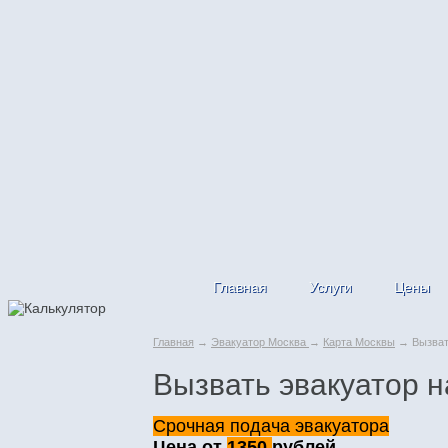
Главная
Услуги
Цены
Главная
→
Эвакуатор Москва
→
Карта Москвы
→ Вызвать
Вызвать эвакуатор н
Срочная подача эвакуатора
Цена от
1350
рублей