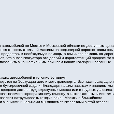
 автомобилей по Москве и Московской области по доступным цена
виться от нежелательной машины на подъездной дорожке, наши оп
и предоставим необходимую помощь, в том числе помощь на дорог
ся, что вызов эвакуатора это долгий и дорогостоящий процесс.Но э
то позвонить в наш офис и мы пришлем наших квалифицированных
наших автомобилей в течение 30 минут!
руется на Эвакуации авто и мототранспорта. Все наши эвакуацио
ю буксировочной задачи. Благодаря нашим навыкам и знаниям мы
 средство даже в труднодоступных местах или в трудных условиях.
оказываемого корпоративному клиенту, а также частным клиентам 
позволяет патрулировать каждый район Москвы и Ближайшего
знаниями и навыками мы являемся экспертами в этой отрасли.