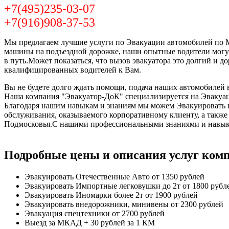
+7(495)235-03-07
+7(916)908-37-53
Мы предлагаем лучшие услуги по Эвакуации автомобилей по Мо
машины на подъездной дорожке, наши опытные водители могут
в путь.Может показаться, что вызов эвакуатора это долгий и 
квалифицированных водителей к Вам.
Вы не будете долго ждать помощи, подача наших автомобилей в
Наша компания "Эвакуатор-ДоК" специализируется на Эвакуац
Благодаря нашим навыкам и знаниям мы можем Эвакуировать и 
обслуживания, оказываемого корпоративному клиенту, а такж
Подмосковья.С нашими профессиональными знаниями и навыка
Подробные цены и описания услуг ком
Эвакуировать Отечественные Авто
от 1350 рублей
Эвакуировать Импортные легковушки до 2т
от 1800 рубл
Эвакуировать Иномарки более 2т
от 1900 рублей
Эвакуировать внедорожники, минивены
от 2300 рублей
Эвакуация спецтехники
от 2700 рублей
Выезд за МКАД
+ 30 рублей за 1 КМ