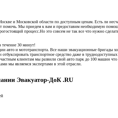
скве и Московской области по доступным ценам. Есть ли несча
 помочь. Мы приедем к вам и предоставим необходимую помощь,
дорогостоящий процесс.Но это совсем не так все что нужно сдел
 течение 30 минут!
ии авто и мототранспорта. Все наши эвакуационные бригады х
отбуксировать транспортное средство даже в труднодоступных 
е частным клиентам мы развили свой авто парк до 100 машин чт
ми мы являемся экспертами в этой отрасли.
пании Эвакуатор-ДоК .RU
ей