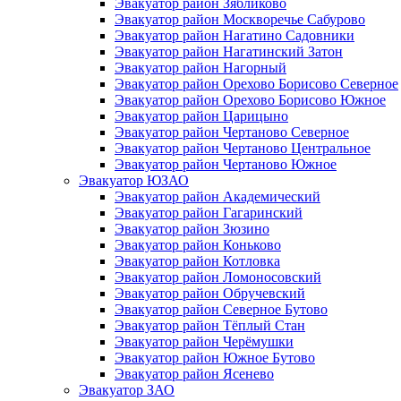
Эвакуатор район Зябликово
Эвакуатор район Москворечье Сабурово
Эвакуатор район Нагатино Cадовники
Эвакуатор район Нагатинский Затон
Эвакуатор район Нагорный
Эвакуатор район Орехово Борисово Северное
Эвакуатор район Орехово Борисово Южное
Эвакуатор район Царицыно
Эвакуатор район Чертаново Северное
Эвакуатор район Чертаново Центральное
Эвакуатор район Чертаново Южное
Эвакуатор ЮЗАО
Эвакуатор район Академический
Эвакуатор район Гагаринский
Эвакуатор район Зюзино
Эвакуатор район Коньково
Эвакуатор район Котловка
Эвакуатор район Ломоносовский
Эвакуатор район Обручевский
Эвакуатор район Северное Бутово
Эвакуатор район Тёплый Стан
Эвакуатор район Черёмушки
Эвакуатор район Южное Бутово
Эвакуатор район Ясенево
Эвакуатор ЗАО