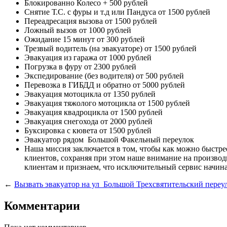
Блокированно Колесо
+ 500 рублей
Снятие Т.С. с фуры и т.д или Пандуса
от 1500 рублей
Переадресация вызова
от 1500 рублей
Ложный вызов
от 1000 рублей
Ожидание 15 минут
от 300 рублей
Трезвый водитель (на эвакуаторе)
от 1500 рублей
Эвакуация из гаража
от 1000 рублей
Погрузка в фуру
от 2300 рублей
Экспедирование (без водителя)
от 500 рублей
Перевозка в ГИБДД и обратно
от 5000 рублей
Эвакуация мотоцикла
от 1350 рублей
Эвакуация тяжолого мотоцикла
от 1500 рублей
Эвакуация квадроцикла
от 1500 рублей
Эвакуация снегохода
от 2000 рублей
Буксировка с кювета
от 1500 рублей
Эвакуатор рядом
Большой Факельный переулок
Наша миссия
заключается в том, чтобы как можно быстр
клиентов, сохраняя при этом наше внимание на произв
клиентам и признаем, что исключительный сервис начина
←
Вызвать эвакуатор на ул Большой Трехсвятительский переу
Комментарии