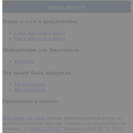
Заказать эвакуатор
Наши услуги и предложения
Сдать эвакуатор в аренду
Взять эвакуатор в аренду
Информация для Заказчиков
Контакты
Это может быть интересно
Мы ВКонтакте
Мы на fecebook
Принимаем к оплате:
Данный информационный ресурс не
является публичной офертой. Стоимость услуг уточняйте по
телефону
+7 (495) 235-03-07
.
"Эвакуатор-ДоК.RU" © 2012 -