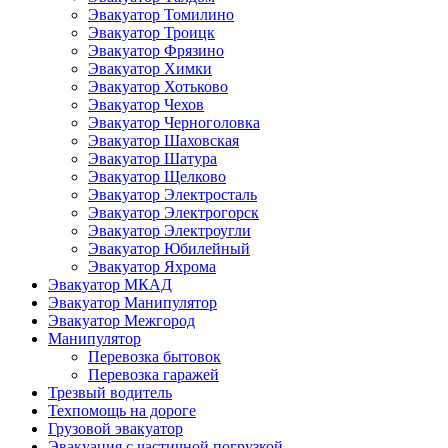
Эвакуатор Томилино
Эвакуатор Троицк
Эвакуатор Фрязино
Эвакуатор Химки
Эвакуатор Хотьково
Эвакуатор Чехов
Эвакуатор Черноголовка
Эвакуатор Шаховская
Эвакуатор Шатура
Эвакуатор Щелково
Эвакуатор Электросталь
Эвакуатор Электрогорск
Эвакуатор Электроугли
Эвакуатор Юбилейный
Эвакуатор Яхрома
Эвакуатор МКАД
Эвакуатор Манипулятор
Эвакуатор Межгород
Манипулятор
Перевозка бытовок
Перевозка гаражей
Трезвый водитель
Техпомощь на дороге
Грузовой эвакуатор
Эвакуация с частичной погрузкой