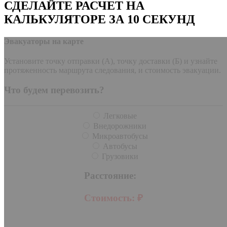
СДЕЛАЙТЕ РАСЧЕТ НА
КАЛЬКУЛЯТОРЕ ЗА 10 СЕКУНД
Эвакуаторы на карте
Установите точку отправки (А), точку доставки (Б) и узнайте
протяженность маршрута следования, и стоимость эвакуации.
Что будем перевозить?
Легковые
Внедорожники
Микроавтобусы
Автобусы
Грузовики
Расстояние:
Стоимость:
₽