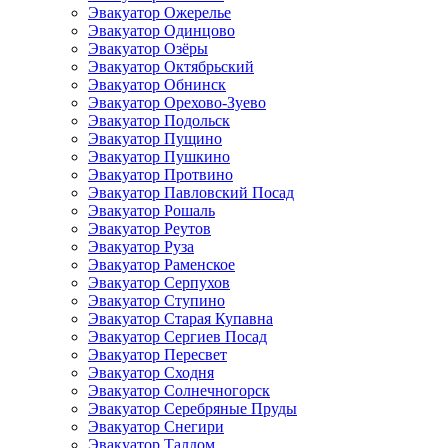
Эвакуатор Ожерелье
Эвакуатор Одинцово
Эвакуатор Озёры
Эвакуатор Октябрьский
Эвакуатор Обнинск
Эвакуатор Орехово-Зуево
Эвакуатор Подольск
Эвакуатор Пущино
Эвакуатор Пушкино
Эвакуатор Протвино
Эвакуатор Павловский Посад
Эвакуатор Рошаль
Эвакуатор Реутов
Эвакуатор Руза
Эвакуатор Раменское
Эвакуатор Серпухов
Эвакуатор Ступино
Эвакуатор Старая Купавна
Эвакуатор Сергиев Посад
Эвакуатор Пересвет
Эвакуатор Сходня
Эвакуатор Солнечногорск
Эвакуатор Серебряные Пруды
Эвакуатор Снегири
Эвакуатор Талдом