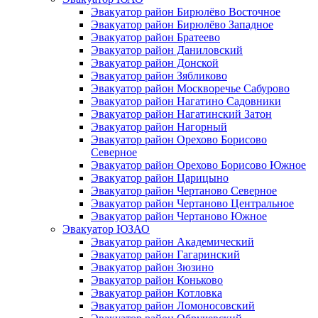
Эвакуатор район Бирюлёво Восточное
Эвакуатор район Бирюлёво Западное
Эвакуатор район Братеево
Эвакуатор район Даниловский
Эвакуатор район Донской
Эвакуатор район Зябликово
Эвакуатор район Москворечье Сабурово
Эвакуатор район Нагатино Cадовники
Эвакуатор район Нагатинский Затон
Эвакуатор район Нагорный
Эвакуатор район Орехово Борисово
Северное
Эвакуатор район Орехово Борисово Южное
Эвакуатор район Царицыно
Эвакуатор район Чертаново Северное
Эвакуатор район Чертаново Центральное
Эвакуатор район Чертаново Южное
Эвакуатор ЮЗАО
Эвакуатор район Академический
Эвакуатор район Гагаринский
Эвакуатор район Зюзино
Эвакуатор район Коньково
Эвакуатор район Котловка
Эвакуатор район Ломоносовский