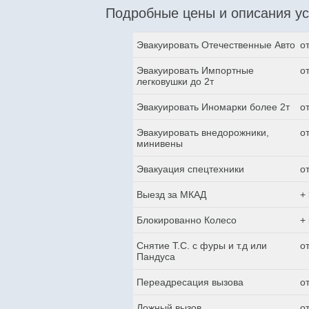
Подробные цены и описания ус
Эвакуировать Отечественные Авто
о
Эвакуировать Импортные
о
легковушки до 2т
Эвакуировать Иномарки более 2т
о
Эвакуировать внедорожники,
о
минивены
Эвакуация спецтехники
о
Выезд за МКАД
+
Блокированно Колесо
+
Снятие Т.С. с фуры и т.д или
о
Пандуса
Переадресация вызова
о
Ложный вызов
о