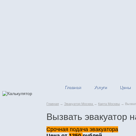
Главная
Услуги
Цены
Главная
→
Эвакуатор Москва
→
Карта Москвы
→ Вызвать
Вызвать эвакуатор 
Срочная подача эвакуатора
Цена от
1350
рублей