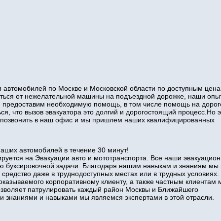
 автомобилей по Москве и Московской области по доступным цена
виться от нежелательной машины на подъездной дорожке, наши оп
и предоставим необходимую помощь, в том числе помощь на дорог
ся, что вызов эвакуатора это долгий и дорогостоящий процесс.Но э
то позвонить в наш офис и мы пришлем наших квалифицированных
наших автомобилей в течение 30 минут!
руется на Эвакуации авто и мототранспорта. Все наши эвакуацио
ю буксировочной задачи. Благодаря нашим навыкам и знаниям мы
 средство даже в труднодоступных местах или в трудных условиях.
оказываемого корпоративному клиенту, а также частным клиентам 
позволяет патрулировать каждый район Москвы и Ближайшего
знаниями и навыками мы являемся экспертами в этой отрасли.