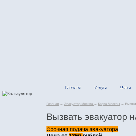
Главная
Услуги
Цены
Главная
→
Эвакуатор Москва
→
Карта Москвы
→ Вызвать
Вызвать эвакуатор н
Срочная подача эвакуатора
Цена от
1350
рублей