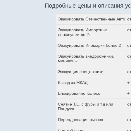
Подробные цены и описания ус
Эвакуировать Отечественные Авто
о
Эвакуировать Импортные
о
легковушки до 2т
Эвакуировать Иномарки более 2т
о
Эвакуировать внедорожники,
о
минивены
Эвакуация спецтехники
о
Выезд за МКАД
+
Блокированно Колесо
+
Снятие Т.С. с фуры и т.д или
о
Пандуса
Переадресация вызова
о
Ложный вызов
о