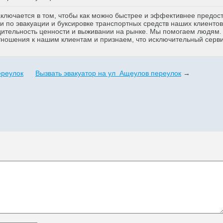
аключается в том, чтобы как можно быстрее и эффективнее предос
 по эвакуации и буксировке транспортных средств наших клиентов
дительность ценности и выживании на рынке. Мы помогаем людям
тношения к нашим клиентам и признаем, что исключительный серв
ереулок
Вызвать эвакуатор на ул Ащеулов переулок
→