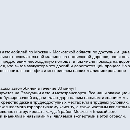
 автомобилей по Москве и Московской области по доступным цена
виться от нежелательной машины на подъездной дорожке, наши оп
и предоставим необходимую помощь, в том числе помощь на дорог
ся, что вызов эвакуатора это долгий и дорогостоящий процесс.Но э
то позвонить в наш офис и мы пришлем наших квалифицированных
наших автомобилей в течение 30 минут!
руется на Эвакуации авто и мототранспорта. Все наши эвакуацио
ю буксировочной задачи. Благодаря нашим навыкам и знаниям мы
 средство даже в труднодоступных местах или в трудных условиях.
оказываемого корпоративному клиенту, а также частным клиентам 
позволяет патрулировать каждый район Москвы и Ближайшего
знаниями и навыками мы являемся экспертами в этой отрасли.