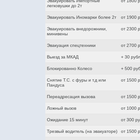
Эвакуировать Импортные
от 1800 
легковушки до 2т
Эвакуировать Иномарки более 2т
от 1900 
Эвакуировать внедорожники,
от 2300 
минивены
Эвакуация спецтехники
от 2700 
Выезд за МКАД
+ 30 руб
Блокированно Колесо
+ 500 ру
Снятие Т.С. с фуры и т.д или
от 1500 
Пандуса
Переадресация вызова
от 1500 
Ложный вызов
от 1000 
Ожидание 15 минут
от 300 р
Трезвый водитель (на эвакуаторе)
от 1500 