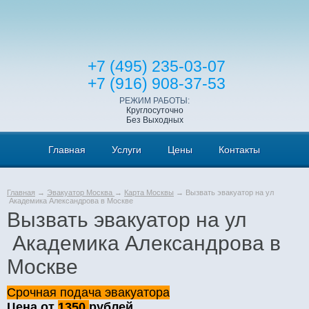
+7 (495) 235-03-07
+7 (916) 908-37-53
РЕЖИМ РАБОТЫ:
Круглосуточно
Без Выходных
Главная
Услуги
Цены
Контакты
Главная
→
Эвакуатор Москва
→
Карта Москвы
→ Вызвать эвакуатор на ул
Академика Александрова в Москве
Вызвать эвакуатор на ул
Академика Александрова в
Москве
Срочная подача эвакуатора
Цена от
1350
рублей