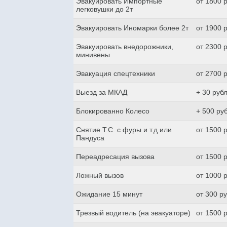
Эвакуировать Импортные
от 1800 
легковушки до 2т
Эвакуировать Иномарки более 2т
от 1900 
Эвакуировать внедорожники,
от 2300 
минивены
Эвакуация спецтехники
от 2700 
Выезд за МКАД
+ 30 руб
Блокированно Колесо
+ 500 ру
Снятие Т.С. с фуры и т.д или
от 1500 
Пандуса
Переадресация вызова
от 1500 
Ложный вызов
от 1000 
Ожидание 15 минут
от 300 р
Трезвый водитель (на эвакуаторе)
от 1500 