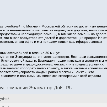
автомобилей по Москве и Московской области по доступным ценам
иться от нежелательной машины на подъездной дорожке, наши опы
 предоставим необходимую помощь, в том числе помощь на дороге
я, что вызов эвакуатора это долгий и дорогостоящий процесс.Но эт
о позвонить в наш офис и мы пришлем наших квалифицированных
аших автомобилей в течение 30 минут!
уется на Эвакуации авто и мототранспорта. Все наши эвакуацион
 буксировочной задачи. Благодаря нашим навыкам и знаниям мы 
средство даже в труднодоступных местах или в трудных условиях.
казываемого корпоративному клиенту, а также частным клиентам м
озволяет патрулировать каждый район Москвы и Ближайшего
наниями и навыками мы являемся экспертами в этой отрасли.
уг компании Эвакуатор-ДоК .RU
рублей