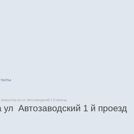
такты
эвакуатор на ул Автозаводский 1 й проезд
а ул Автозаводский 1 й проезд